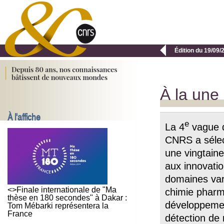

Édition du 19/09/
À la une
À l'affiche
e
La 4
vague 
CNRS a sélect
une vingtaine
aux innovati
domaines vari
<>Finale internationale de "Ma
chimie pharm
thèse en 180 secondes" à Dakar :
développement
Tom Mébarki représentera la
France
détection de 