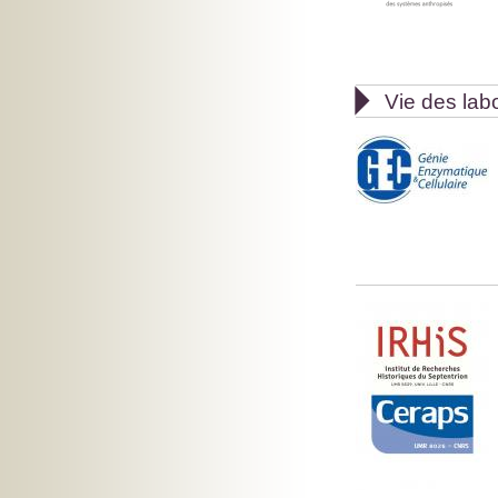

Vie des lab