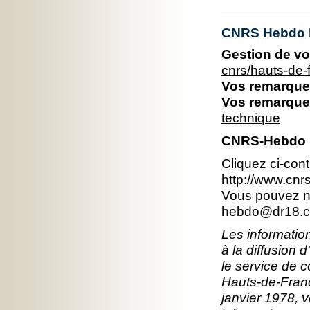
CNRS Hebdo 
Gestion de vo
cnrs/hauts-de
Vos remarques
Vos remarques
technique
CNRS-Hebdo 
Cliquez ci-con
http://www.cn
Vous pouvez no
hebdo@dr18.cn
Les information
à la diffusion 
le service de 
Hauts-de-Franc
janvier 1978, v