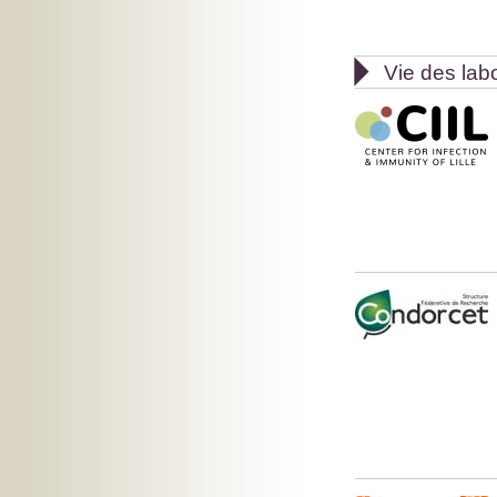

Vie des lab