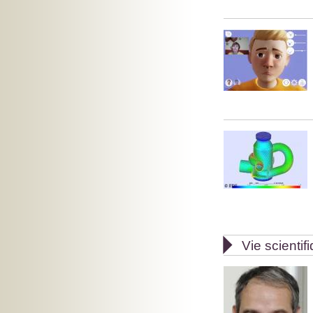

Vie scientif