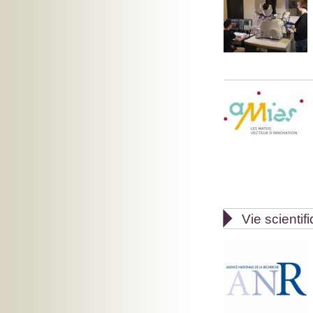

Vie scientif