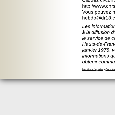
Cliquez ci-con
http://www.cn
Vous pouvez no
hebdo@dr18.cn
Les information
à la diffusion 
le service de 
Hauts-de-Franc
janvier 1978, v
informations q
obtenir commun
Mentions Légales
-
Cookies