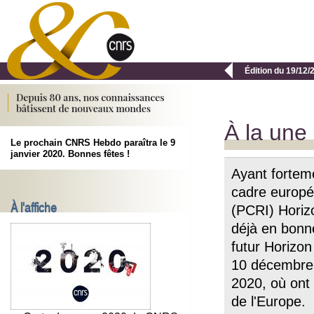

Édition du 19/12/
À la une
Le prochain CNRS Hebdo paraîtra le 9
janvier 2020. Bonnes fêtes !
Ayant forteme
cadre europé
À l'affiche
(PCRI) Horiz
déjà en bonne
futur Horizo
10 décembre 
2020, où ont 
de l'Europe.