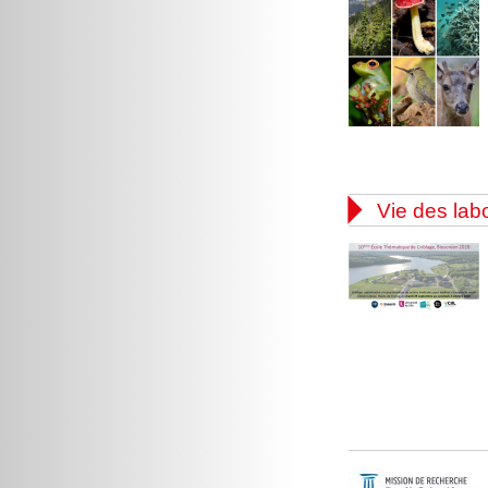

Vie des lab