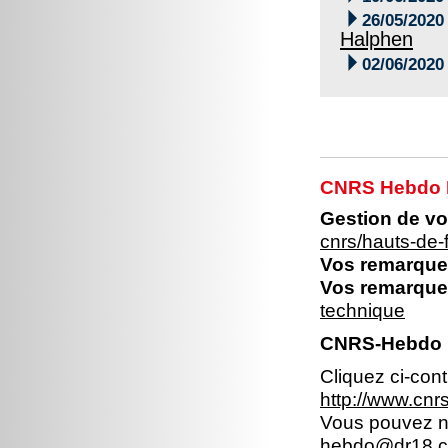

26/05/2020
Halphen

02/06/2020
CNRS Hebdo 
Gestion de vo
cnrs/hauts-de
Vos remarques
Vos remarques
technique
CNRS-Hebdo 
Cliquez ci-con
http://www.cn
Vous pouvez no
hebdo@dr18.cn