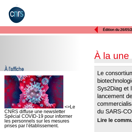

Édition du 26/05/
À la une
À l'affiche
Le consortiu
biotechnologi
Sys2Diag et 
lancement des
commercialisa
<>Le
du SARS-CO
CNRS diffuse une newsletter
Spécial COVID-19 pour informer
Lire le comm
les personnels sur les mesures
prises par l'établissement.