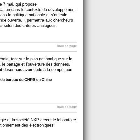
e 7 mai, qui propose
uation dans le contexte du développement
ns la politique nationale et s’articule
ence ouverte
. Il permettra aux chercheurs
s selon des critères analogues.
haut de page
émie, tant sur le plan national que sur le
, le partage et l’ouverture des données,
t désormais avoir cédé à la compétition
ur du bureau du CNRS en Chine
haut de page
gie et la société NXP créent le laboratoire
tionnement des électroniques