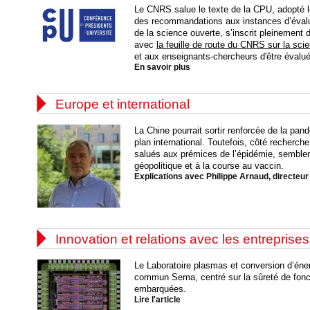
Le CNRS salue le texte de la CPU, adopté l
des recommandations aux instances d’éval
de la science ouverte, s’inscrit pleinement da
avec
la feuille de route du CNRS sur la sci
et aux enseignants-chercheurs d'être évalué
En savoir plus

Europe et international
La Chine pourrait sortir renforcée de la pand
plan international. Toutefois, côté recherche
salués aux prémices de l’épidémie, semblen
géopolitique et à la course au vaccin.
Explications avec Philippe Arnaud, directe

Innovation et relations avec les entreprises
Le Laboratoire plasmas et conversion d’éner
commun Sema, centré sur la sûreté de fonc
embarquées.
Lire l'article