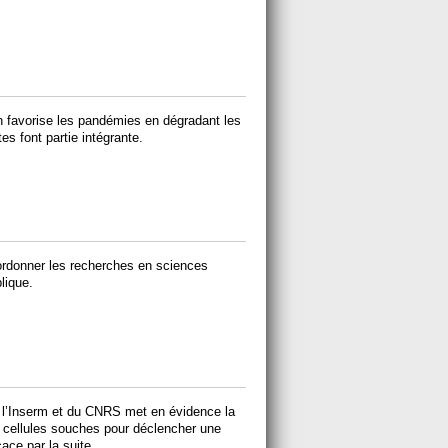
 favorise les pandémies en dégradant les
es font partie intégrante.
ordonner les recherches en sciences
blique.
 l’Inserm et du CNRS met en évidence la
s cellules souches pour déclencher une
ace par la suite.