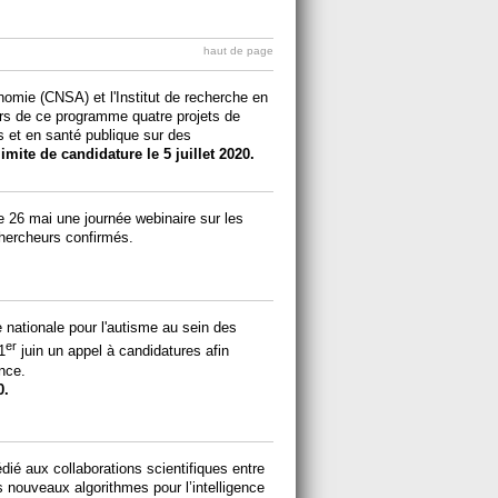
haut de page
onomie (CNSA) et l'Institut de recherche en
ers de ce programme quatre projets de
 et en santé publique sur des
limite de candidature le 5 juillet 2020.
e 26 mai une journée webinaire sur les
hercheurs confirmés.
ie nationale pour l'autisme au sein des
er
1
juin un appel à candidatures afin
nce.
0.
é aux collaborations scientifiques entre
es nouveaux algorithmes pour l’intelligence