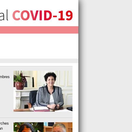
embres
rches
an