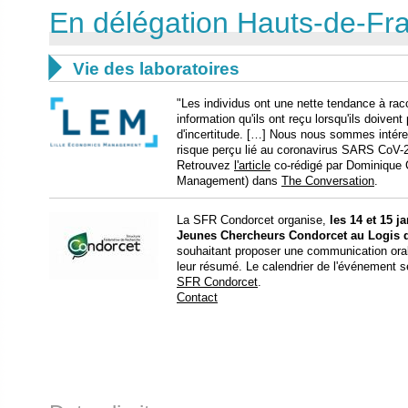
En délégation Hauts-de-Fr

Vie des laboratoires
"Les individus ont une nette tendance à rac
information qu'ils ont reçu lorsqu'ils doive
d'incertitude. […] Nous nous sommes intéres
risque perçu lié au coronavirus SARS CoV-
Retrouvez
l'article
co-rédigé par Dominique 
Management) dans
The Conversation
.
La SFR Condorcet organise,
les 14 et 15 j
Jeunes Chercheurs Condorcet au Logis 
souhaitant proposer une communication oral
leur résumé. Le calendrier de l'événement 
SFR Condorcet
.
Contact