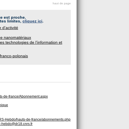
haut de page
te est proche.
tes limites,
cliquez ici
.
 d’activité
 de nanomatériaux
les technologies de l’information et
franco-polonais
auts-de-france/Abonnement.aspx
hnique
CNRS-Hebdo/hauts-de-france/abonnements.php
s-hebdo@dr18.cnrs.fr