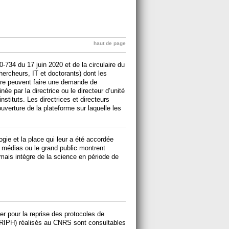
haut de page
20-734 du 17 juin 2020 et de la circulaire du
hercheurs, IT et doctorants) dont les
aire peuvent faire une demande de
e par la directrice ou le directeur d’unité
nstituts. Les directrices et directeurs
uverture de la plateforme sur laquelle les
ogie et la place qui leur a été accordée
 médias ou le grand public montrent
 mais intègre de la science en période de
er pour la reprise des protocoles de
(RIPH) réalisés au CNRS sont consultables