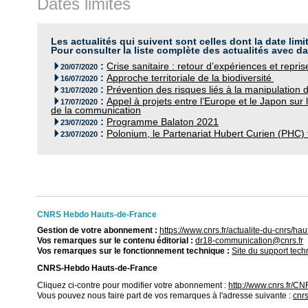
Dates limites
Les actualités qui suivent sont celles dont la date limi
Pour consulter la liste complète des actualités avec da
:
Crise sanitaire : retour d’expériences et reprise

20/07/2020
:
Approche territoriale de la biodiversité

16/07/2020
:
Prévention des risques liés à la manipulation

31/07/2020
:
Appel à projets entre l’Europe et le Japon sur 

17/07/2020
de la communication
:
Programme Balaton 2021

23/07/2020
:
Polonium, le Partenariat Hubert Curien (PHC) 

23/07/2020
CNRS Hebdo Hauts-de-France
Gestion de votre abonnement :
https://www.cnrs.fr/actualite-du-cnrs/h
Vos remarques sur le contenu éditorial :
dr18-communication@cnrs.fr
Vos remarques sur le fonctionnement technique :
Site du support tec
CNRS-Hebdo Hauts-de-France
Cliquez ci-contre pour modifier votre abonnement :
http://www.cnrs.fr/
Vous pouvez nous faire part de vos remarques à l'adresse suivante :
cnr