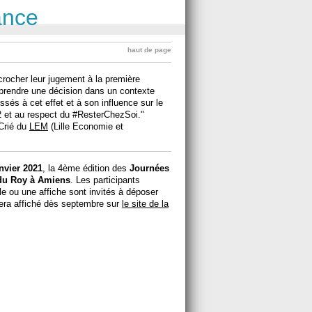
ance
haut de page
crocher leur jugement à la première
nt prendre une décision dans un contexte
sés à cet effet et à son influence sur le
2 et au respect du #ResterChezSoi."
Crié du
LEM
(Lille Economie et
anvier 2021
, la 4ème édition des
Journées
du Roy à Amiens
. Les participants
e ou une affiche sont invités à déposer
sera affiché dès septembre sur
le site de la