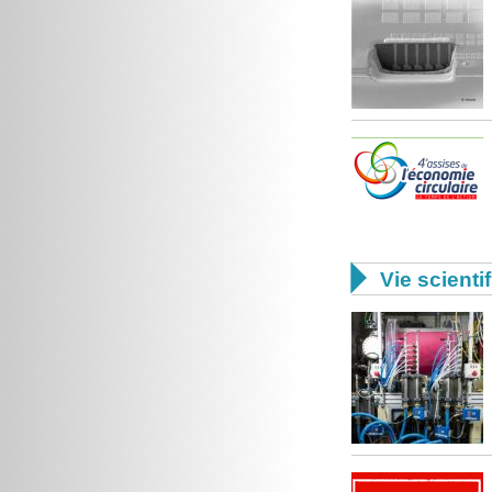

Vie scienti