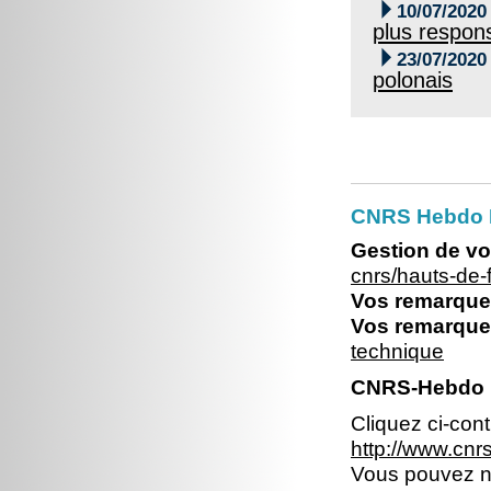

10/07/2020
plus respon

23/07/2020
polonais
CNRS Hebdo 
Gestion de vo
cnrs/hauts-de
Vos remarques
Vos remarques
technique
CNRS-Hebdo 
Cliquez ci-con
http://www.cn
Vous pouvez no