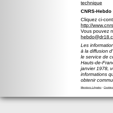
technique
CNRS-Hebdo 
Cliquez ci-con
http://www.cn
Vous pouvez no
hebdo@dr18.cn
Les information
à la diffusion 
le service de 
Hauts-de-Franc
janvier 1978, v
informations q
obtenir commun
Mentions Légales
-
Cookies