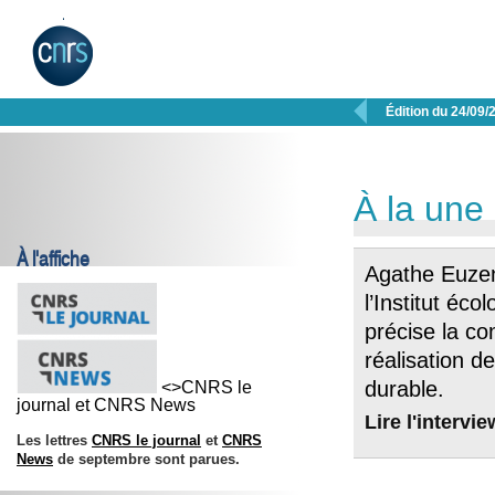

Édition du 24/09/
À la une
À l'affiche
Agathe Euzen,
l’Institut éc
précise la co
réalisation d
durable.
<>CNRS le
journal et CNRS News
Lire l'intervie
Les lettres
CNRS le journal
et
CNRS
News
de septembre sont parues.