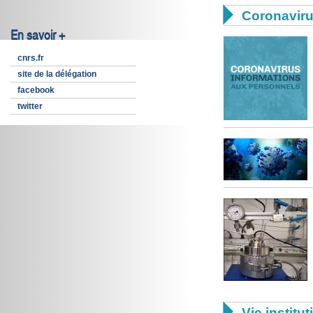

Coronavir
En savoir +
cnrs.fr
site de la délégation
facebook
twitter

Vie institut