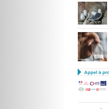

Appel à pro