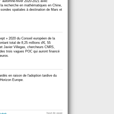
" automne-hiver 2020-2021 avec
 la recherche en mathématiques en Chine,
 sondes spatiales à destination de Mars et
cept » 2020 du Conseil européen de la
tant total de 8,25 millions d'€, 55
 et Javier Villegas, chercheurs CNRS,
 des trois vagues POC qui auront financé
'euros.
rdés en raison de l'adoption tardive du
 Horizon Europe.
ises
haut de page