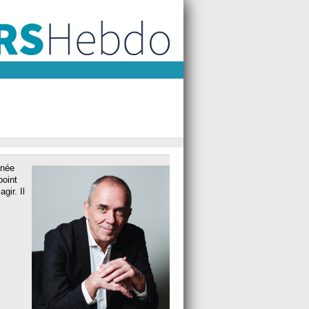
nnée
point
gir. Il