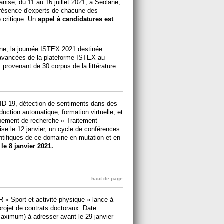
nise, du 11 au 16 juillet 2021, à Séolane,
résence d'experts de chacune des
 critique. Un
appel à candidatures est
igne, la journée ISTEX 2021 destinée
t avancées de la plateforme ISTEX au
 provenant de 30 corpus de la littérature
VID-19, détection de sentiments dans des
aduction automatique, formation virtuelle, et
oupement de recherche « Traitement
e le 12 janvier, un cycle de conférences
ntifiques de ce domaine en mutation et en
 le 8 janvier 2021.
haut de page
 « Sport et activité physique » lance à
rojet de contrats doctoraux. Date
maximum) à adresser avant le 29 janvier