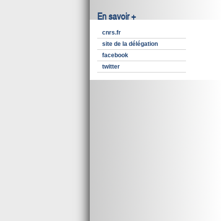
En savoir +
cnrs.fr
site de la délégation
facebook
twitter