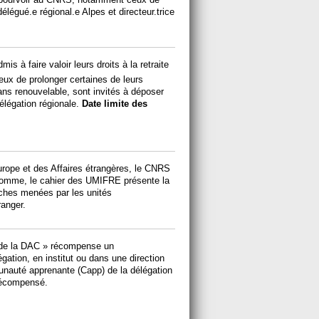
élégué.e régional.e Alpes et directeur.trice
is à faire valoir leurs droits à la retraite
eux de prolonger certaines de leurs
ns renouvelable, sont invités à déposer
élégation régionale.
Date limite des
’Europe et des Affaires étrangères, le CNRS
Homme, le cahier des UMIFRE présente la
erches menées par les unités
ranger.
 de la DAC » récompense un
égation, en institut ou dans une direction
unauté apprenante (Capp) de la délégation
 récompensé.