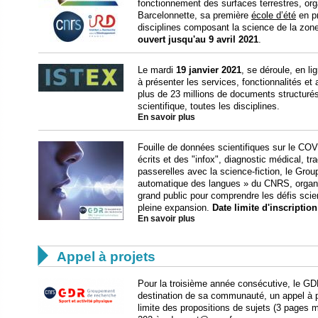
fonctionnement des surfaces terrestres, orga
Barcelonnette, sa première
école d’été
en p
disciplines composant la science de la zone
ouvert jusqu'au 9 avril 2021
.
Le mardi
19 janvier 2021
, se déroule, en l
à présenter les services, fonctionnalités e
plus de 23 millions de documents structurés
scientifique, toutes les disciplines.
En savoir plus
Fouille de données scientifiques sur le CO
écrits et des "infox", diagnostic médical, tr
passerelles avec la science-fiction, le Gr
automatique des langues » du CNRS, organis
grand public pour comprendre les défis scie
pleine expansion.
Date limite d'inscription
En savoir plus

Appel à projets
Pour la troisième année consécutive, le GDR
destination de sa communauté, un appel à p
limite des propositions de sujets (3 pages 