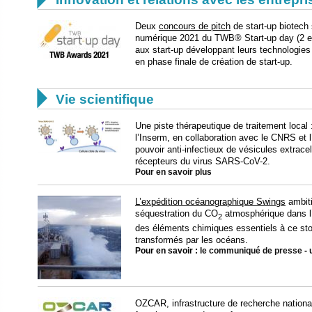
Deux
concours de pitch
de start-up biotech 
numérique 2021 du TWB® Start-up day (2 et 3
aux start-up développant leurs technologies 
en phase finale de création de start-up.

Vie scientifique
Une piste thérapeutique de traitement local :
l’Inserm, en collaboration avec le CNRS et l
pouvoir anti-infectieux de vésicules extracel
récepteurs du virus SARS-CoV-2.
Pour en savoir plus
L’expédition océanographique Swings
ambit
séquestration du CO
atmosphérique dans l’o
2
des éléments chimiques essentiels à ce sto
transformés par les océans.
Pour en savoir :
le communiqué de presse
-
OZCAR, infrastructure de recherche national