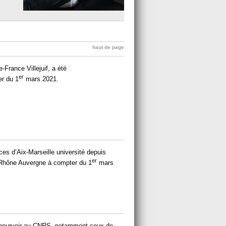
haut de page
-France Villejuif, a été
er
er du 1
mars 2021.
ices d’Aix-Marseille université depuis
er
 Rhône Auvergne à compter du 1
mars
 pourvoir au CNRS, notamment ceux de