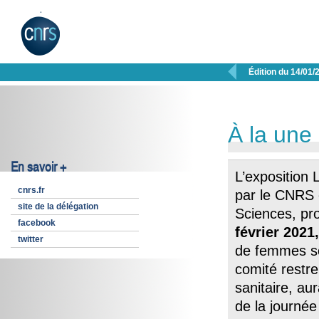

Édition du 14/01/
À la une
En savoir +
L’exposition 
cnrs.fr
par le CNRS 
site de la délégation
Sciences, pr
facebook
février 2021,
twitter
de femmes sc
comité restre
sanitaire, aur
de la journée