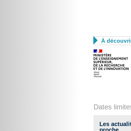

À découvri
Dates limite
Les actuali
proche.