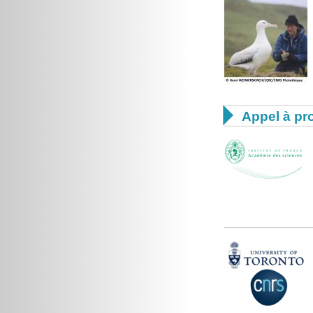

Appel à pro