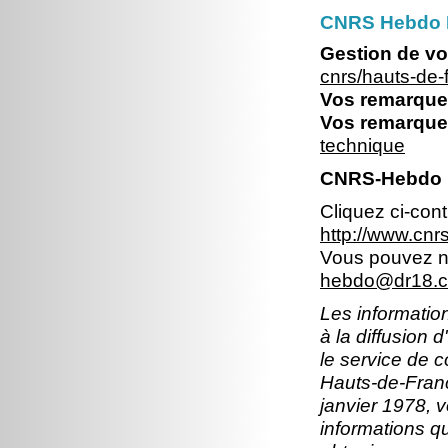
CNRS Hebdo 
Gestion de vo
cnrs/hauts-de
Vos remarques
Vos remarques
technique
CNRS-Hebdo 
Cliquez ci-con
http://www.cn
Vous pouvez no
hebdo@dr18.cn
Les information
à la diffusion 
le service de 
Hauts-de-Franc
janvier 1978, v
informations q