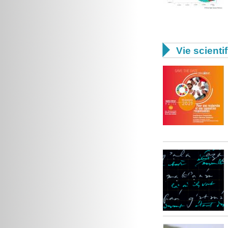

Vie scienti