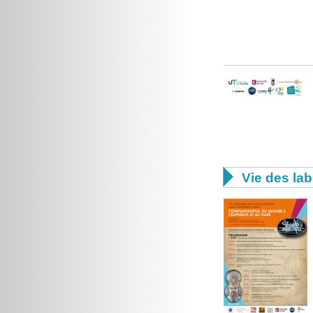

Vie des lab