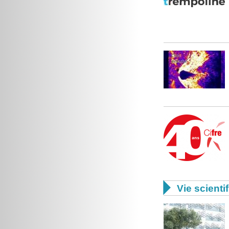

Vie scienti