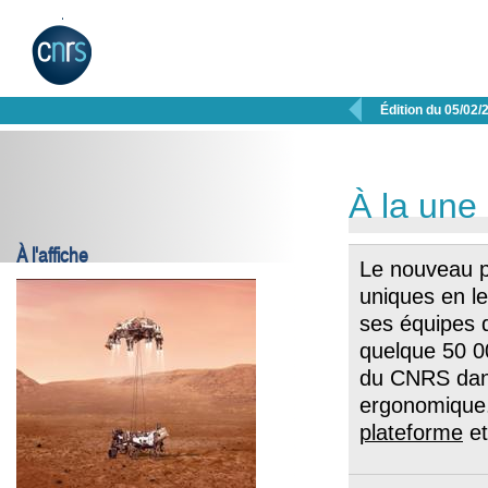

Édition du 05/02/
À la une
À l'affiche
Le nouveau p
uniques en le
ses équipes 
quelque 50 0
du CNRS dans
ergonomique
plateforme
e