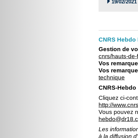

19/02/2021
CNRS Hebdo 
Gestion de vo
cnrs/hauts-de
Vos remarques
Vos remarques
technique
CNRS-Hebdo 
Cliquez ci-con
http://www.cn
Vous pouvez no
hebdo@dr18.cn
Les information
à la diffusion 