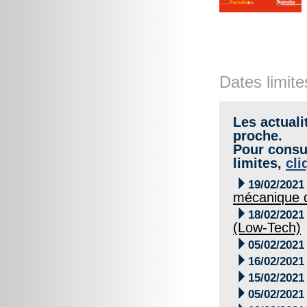
Dates limite
Les actuali
proche.
Pour consul
limites,
cli

19/02/2021
mécanique d

18/02/2021
(Low-Tech)

05/02/2021

16/02/2021

15/02/2021

05/02/2021