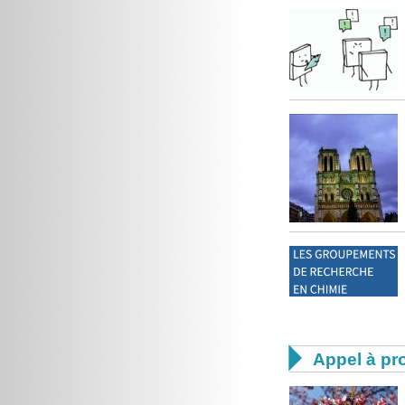

Appel à pro