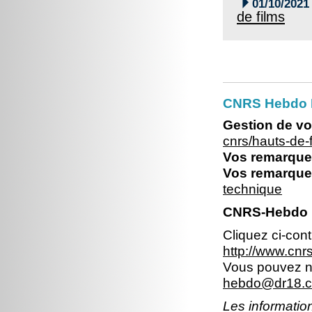

01/10/2021
de films
CNRS Hebdo 
Gestion de vo
cnrs/hauts-de
Vos remarques
Vos remarques
technique
CNRS-Hebdo 
Cliquez ci-con
http://www.cn
Vous pouvez no
hebdo@dr18.cn
Les information