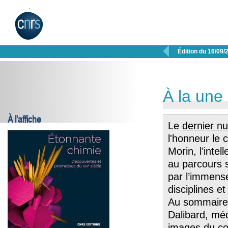

Édition du 16/09/
À la une
À l'affiche
Le
dernier n
l'honneur le 
Morin, l’intel
au parcours s
par l’immense
disciplines et
Au sommaire 
Dalibard, mé
images du co