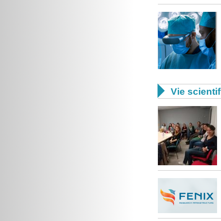

Vie scienti