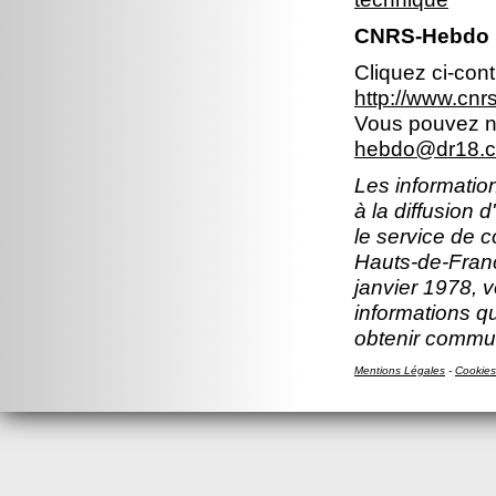
CNRS-Hebdo 
Cliquez ci-con
http://www.cn
Vous pouvez no
hebdo@dr18.cn
Les information
à la diffusion 
le service de 
Hauts-de-Franc
janvier 1978, v
informations q
obtenir commun
Mentions Légales
-
Cookies