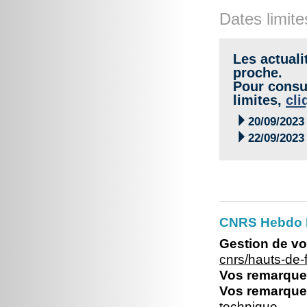
Dates limite
Les actuali
proche.
Pour consul
limites,
cli

20/09/2023

22/09/2023
CNRS Hebdo 
Gestion de vo
cnrs/hauts-de
Vos remarques
Vos remarques
technique