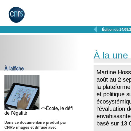

Édition du 14/09/
À la une
À l'affiche
Martine Hoss
août au 2 se
la plateforme
et politique s
écosystémiqu
l’évaluation 
<>École, le défi
de l’égalité
envahissantes
Dans ce documentaire produit par
basé sur 13 0
CNRS images et diffusé avec