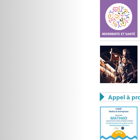

Appel à pro