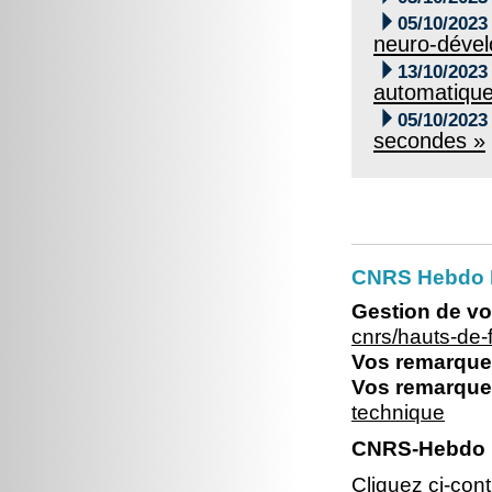

05/10/2023
neuro-déve

13/10/2023
automatiqu

05/10/2023
secondes »
CNRS Hebdo 
Gestion de vo
cnrs/hauts-de
Vos remarques
Vos remarques
technique
CNRS-Hebdo 
Cliquez ci-con