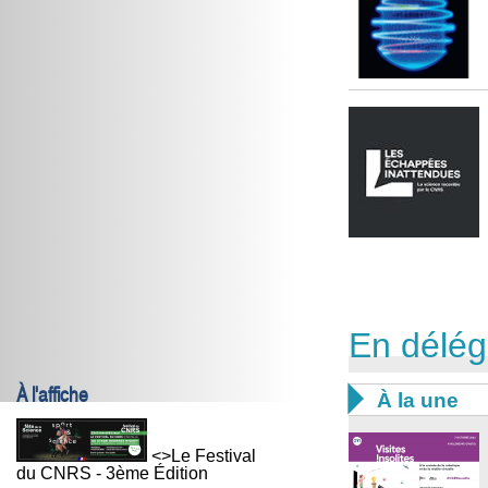
En délég
À l'affiche

À la une
<>Le Festival
du CNRS - 3ème Édition