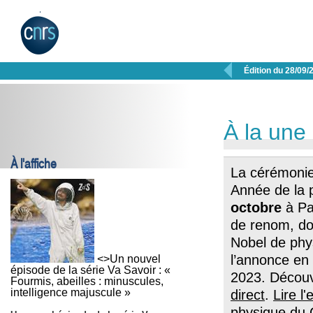

Édition du 28/09/
À la une
À l'affiche
La cérémonie 
Année de la 
octobre
à Pa
de renom, don
Nobel de phy
l’annonce en 
<>Un nouvel
épisode de la série Va Savoir : «
2023. Décou
Fourmis, abeilles : minuscules,
intelligence majuscule »
direct
.
Lire l
physique du C