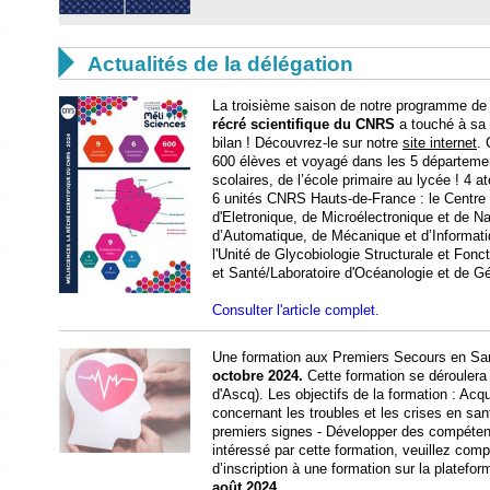

Actualités de la délégation
La troisième saison de notre programme de 
récré scientifique du CNRS
a touché à sa f
bilan ! Découvrez-le sur notre
site internet
.
600 élèves et voyagé dans les 5 départeme
scolaires, de l’école primaire au lycée ! 4 a
6 unités CNRS Hauts-de-France : le Centre d'
d'Eletronique, de Microélectronique et de N
d’Automatique, de Mécanique et d’Informati
l'Unité de Glycobiologie Structurale et Fonct
et Santé/Laboratoire d'Océanologie et de G
Consulter l'article complet.
Une formation aux Premiers Secours en Sa
octobre 2024.
Cette formation se déroulera
d'Ascq). Les objectifs de la formation : Ac
concernant les troubles et les crises en san
premiers signes - Développer des compéten
intéressé par cette formation, veuillez com
d’inscription à une formation sur la platefo
août 2024