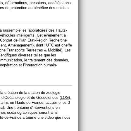
ts, déformations, pressions, accélérations
mes de protection au bénéfice des soldats
 a rassemblé les laboratoires des Hauts-
véhicules intelligents. Cet événement a
Contrat de Plan État-Région Recherche
ment, Aménagement), dont l’UTC est cheffe
he Transports Terrestres & Mobilité). Les
entifiques diverses telles que les
 communication, le traitement des données,
oopération et l’interaction humain-
a création de la station de zoologie
e d’Océanologie et de Géosciences (
LOG
),
arins en Hauts-de-France, accueille les 3
nal. Une trentaine d'interventions en
lines océanographiques seront ainsi
uts-de-France a tourné une
vidéo
que nous