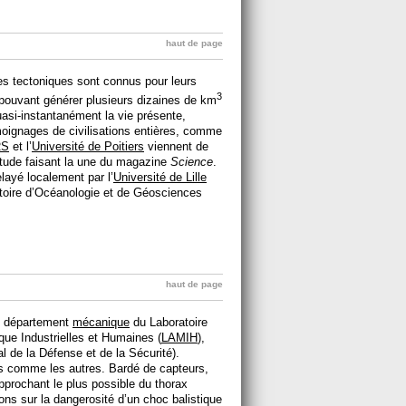
haut de page
ues tectoniques sont connus pour leurs
3
 pouvant générer plusieurs dizaines de km
asi-instantanément la vie présente,
moignages de civilisations entières, comme
RS
et l’
Université de Poitiers
viennent de
tude faisant la une du magazine
Science
.
ayé localement par l’
Université de Lille
atoire d’Océanologie et de Géosciences
haut de page
du département
mécanique
du Laboratoire
que Industrielles et Humaines (
LAMIH
),
 de la Défense et de la Sécurité).
as comme les autres. Bardé de capteurs,
prochant le plus possible du thorax
ons sur la dangerosité d’un choc balistique