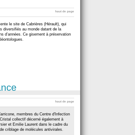
haut de page
te le site de Cabrières (Hérault), qui
us diversifiés au monde datant de la
lions d’années. Ce gisement à préservation
aléontologues.
ance
haut de page
Tarricone, membres du Centre d'Infection
 Cristal collectif décerné également à
sier et Emilie Laurent dans le cadre du
de criblage de molécules antivirales.