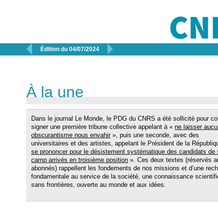


Édition du 04/07/2024
À la une
Dans le journal Le Monde, le PDG du CNRS a été sollicité pour co
signer une première tribune collective appelant à «
ne laisser auc
obscurantisme nous envahir
», puis une seconde, avec des
universitaires et des artistes, appelant le Président de la Républiq
se prononcer pour le désistement systématique des candidats de
camp arrivés en troisième position
». Ces deux textes (réservés a
abonnés) rappellent les fondements de nos missions et d’une rec
fondamentale au service de la société, une connaissance scientif
sans frontières, ouverte au monde et aux idées.