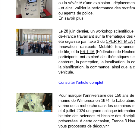
ou la sévérité d'une explosion - déplacemen
- et ainsi valider la performance des systè
ou agents de police.
En savoir plus
Le 28 juin dernier, un workshop scientifique
de-France travaillant sur la thématique des 
été organisé par l’axe 3 du
CPER RITMEA
(
Innovation Transports, Mobilité, Environne
de file, et la
FR TTM
(Fédération de Recherc
participants ont exploré des thématiques sci
capteurs, la perception, la localisation, la
la planification, la commande, ainsi que la c
véhicule.
Consulter l'article complet.
Pour marquer l’anniversaire des 150 ans de l
marine de Wimereux en 1874, le Laboratoir
vitrine de la recherche dans les domaines m
et 4 juillet 2024 un grand colloque internatio
histoire des sciences et histoire des discip
présentées. A cette occasion, France 3 Ha
vous proposons de découvrir.