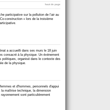
haut de page
e participative sur la pollution de l’air au
Co-construction » lors de la troisième
rticipative.
énat a accueilli dans ses murs le 18 juin
ires consacré à la physique. Un événement
s politiques, organisé dans le contexte des
ée de la physique.
s de femmes et d'hommes, personnels d'appui
 la maîtrise technique, la dimension
 le rayonnement sont particulièrement