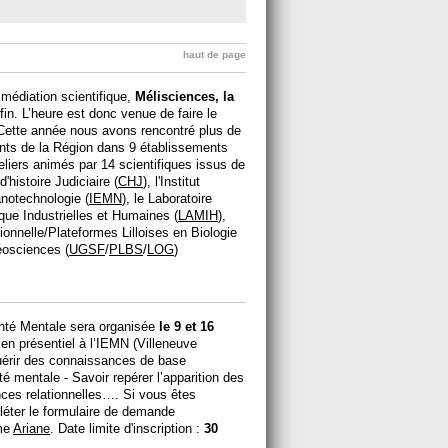
haut de page
médiation scientifique,
Mélisciences, la
in. L’heure est donc venue de faire le
 Cette année nous avons rencontré plus de
nts de la Région dans 9 établissements
teliers animés par 14 scientifiques issus de
histoire Judiciaire (
CHJ
), l'Institut
anotechnologie (
IEMN
), le Laboratoire
que Industrielles et Humaines (
LAMIH
),
ionnelle/Plateformes Lilloises en Biologie
éosciences (
UGSF
/
PLBS
/
LOG
)
nté Mentale sera organisée
le 9 et 16
 en présentiel à l’IEMN (Villeneuve
quérir des connaissances de base
té mentale - Savoir repérer l’apparition des
ces relationnelles…. Si vous êtes
pléter le formulaire de demande
rme
Ariane
. Date limite d'inscription :
30