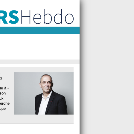
-
un
ue à «
 son
ux
herche
ique