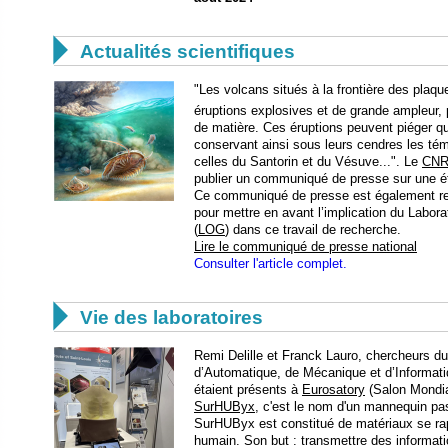

Actualités scientifiques
"Les volcans situés à la frontière des plaq
éruptions explosives et de grande ampleur,
de matière. Ces éruptions peuvent piéger qu
conservant ainsi sous leurs cendres les té
celles du Santorin et du Vésuve...". Le
CN
publier un communiqué de presse sur une é
Ce communiqué de presse est également rel
pour mettre en avant l’implication du Labor
(
LOG
) dans ce travail de recherche.
Lire le communiqué de presse national
Consulter l'article complet.

Vie des laboratoires
Remi Delille et Franck Lauro, chercheurs 
d’Automatique, de Mécanique et d’Informati
étaient présents à
Eurosatory
(Salon Mondial
SurHUByx
, c'est le nom d'un mannequin p
SurHUByx est constitué de matériaux se rap
humain. Son but : transmettre des informati