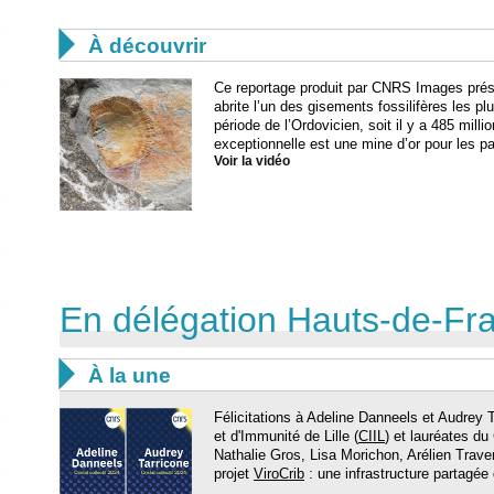

À découvrir
Ce reportage produit par CNRS Images présen
abrite l’un des gisements fossilifères les pl
période de l’Ordovicien, soit il y a 485 mil
exceptionnelle est une mine d’or pour les p
Voir la vidéo
En délégation Hauts-de-Fr

À la une
Félicitations à Adeline Danneels et Audrey 
et d'Immunité de Lille (
CIIL
) et lauréates du
Nathalie Gros, Lisa Morichon, Arélien Traver
projet
ViroCrib
: une infrastructure partagée 