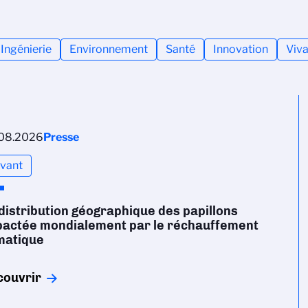
Ingénierie
Environnement
Santé
Innovation
Viva
08.2026
Presse
ivant
distribution géographique des papillons
pactée mondialement par le réchauffement
matique
couvrir