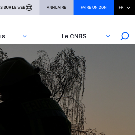
S SUR LE WEB
ANNUAIRE
FAIRE UN DON
FR
s‎
Le CNRS