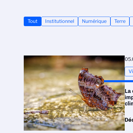
Tout
Institutionnel
Numérique
Terre
05.
V
La 
im
cli
Dé