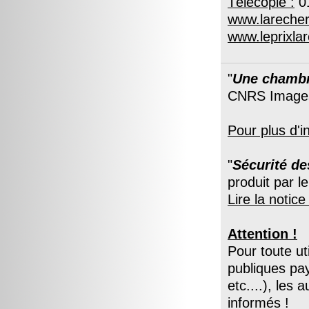
Télécopie :
01
www.larecher
www.leprixla
"
Une chambre
CNRS Images
Pour plus d'i
"
Sécurité de
produit par 
Lire la notic
Attention !
Pour toute ut
publiques pay
etc....), le
informés !