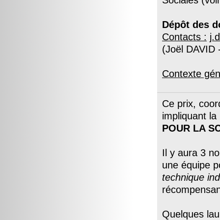
Sociales (voi
Dépôt des do
Contacts :
j.
(Joël DAVID 
Contexte gén
Ce prix, coo
impliquant l
POUR LA SC
Il y aura 3 n
une équipe 
technique ind
récompensant
Quelques lau