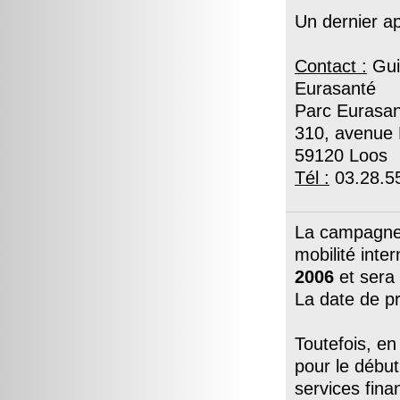
Un dernier ap
Contact :
Gui
Eurasanté
Parc Eurasa
310, avenue
59120 Loos
Tél :
03.28.55
La campagne 
mobilité int
2006
et sera
La date de pr
Toutefois, e
pour le début
services fina