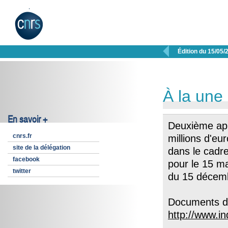

Édition du 15/05/
À la une
En savoir +
Deuxième appe
cnrs.fr
millions d'eu
site de la délégation
dans le cadre
facebook
pour le 15 ma
twitter
du 15 décem
Documents di
http://www.i