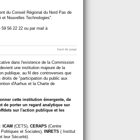
nt du Conseil Régional du Nord Pas de
 et Nouvelles Technologies".
 59 56 22 22 ou par mail à
haut de page
cative dans l'existence de la Commission
devient une institution majeure de la
ion publique, au fil des controverses que
 droits de "participation du public aux
ntion d'Aarhus et la Charte de
onner cette institution émergente, de
et de porter un regard analytique sur
ffdets sur l'action publique et les
 :
ICAM
(CETS),
CERAPS
(Centre
Politiques et Sociales),
INRETS
( Institut
t leur Sécurité).