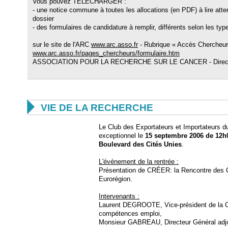
Vous pouvez TÉLÉCHARGER :
- une notice commune à toutes les allocations (en PDF) à lire att
dossier
- des formulaires de candidature à remplir, différents selon les typ
sur le site de l'ARC
www.arc.asso.fr
- Rubrique « Accès Chercheurs 
www.arc.asso.fr/pages_chercheurs/formulaire.htm
ASSOCIATION POUR LA RECHERCHE SUR LE CANCER - Direction 

VIE DE LA RECHERCHE
Le Club des Exportateurs et Importateurs d
exceptionnel le
15 septembre 2006 de 12h0
Boulevard des Cités Unies
.
L'événement de la rentrée :
Présentation de CRÉER: la Rencontre des C
Eurorégion.
Intervenants :
Laurent DEGROOTE, Vice-président de la CC
compétences emploi,
Monsieur GABREAU, Directeur Général adjoi