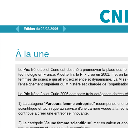


Édition du 08/08/2006
À la une
Le Prix Irène Joliot-Curie est destiné à promouvoir la place des f
technologie en France. A cette fin, le Prix créé en 2001, met en l
femmes de science qui allient excellence et dynamisme. La Missio
l'enseignement supérieur du Ministère est chargée de l'organisatio
Le Prix Irène Joliot-Curie 2006 comporte trois catégories dotées c
1) La catégorie "
Parcours femme entreprise
" récompense une fe
scientifique et technique au service d'une carrière vouée à la rech
contribué à créer une entreprise innovante.
2) La catégorie "
Jeune femme scientifique
" met en valeur et en
par un parcours et une activité exemplaires.