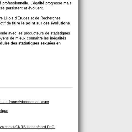
té professionnelle. L'égalité progresse mais
tés persistent et évoluent.
e Lillois d'Etudes et de Recherches
ctif de
faire le point sur ces évolutions
 ronde avec les producteurs de statistiques
moyens de mieux connaître les inégalités
duire des statistiques sexuées en
auts-de-france/Abonnement.aspx
hnique
www.cnrs.fr/CNRS-Hebdo/nord-PdC-