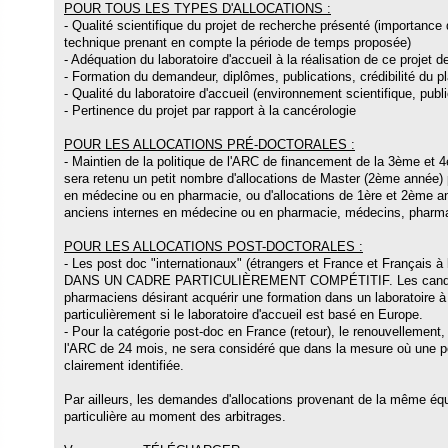
POUR TOUS LES TYPES D'ALLOCATIONS :
- Qualité scientifique du projet de recherche présenté (importance de
technique prenant en compte la période de temps proposée)
- Adéquation du laboratoire d'accueil à la réalisation de ce projet 
- Formation du demandeur, diplômes, publications, crédibilité du pla
- Qualité du laboratoire d'accueil (environnement scientifique, public
- Pertinence du projet par rapport à la cancérologie
POUR LES ALLOCATIONS PRÉ-DOCTORALES :
- Maintien de la politique de l'ARC de financement de la 3ème et 
sera retenu un petit nombre d'allocations de Master (2ème année) p
en médecine ou en pharmacie, ou d'allocations de 1ère et 2ème an
anciens internes en médecine ou en pharmacie, médecins, pharmac
POUR LES ALLOCATIONS POST-DOCTORALES :
- Les post doc "internationaux" (étrangers et France et Français à
DANS UN CADRE PARTICULIÈREMENT COMPÉTITIF. Les candida
pharmaciens désirant acquérir une formation dans un laboratoire à l
particulièrement si le laboratoire d'accueil est basé en Europe.
- Pour la catégorie post-doc en France (retour), le renouvellement,
l'ARC de 24 mois, ne sera considéré que dans la mesure où une pe
clairement identifiée.
Par ailleurs, les demandes d'allocations provenant de la même équip
particulière au moment des arbitrages.