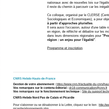
nationaux avec de nouvelles lois sur l'égali
il reste du chemin à parcourir car les inégali
Ce colloque, organisé par le CLERSE (Centr
Sociologiques et Economiques), a pour obje
à partir d'approches plurielles
.
Il sera aussi l'occasion, autour d'une table
en région, de réfléchir et débattre sur les 
dans leurs dimensions régionales pour
"Pro
région : un enjeu pour l'égalité"
.
Programme et inscription
.
CNRS Hebdo Hauts-de-France
Gestion de votre abonnement :
https://www.cnrs.fr/actualite-du-cnrs/h
Vos remarques sur le contenu éditorial :
dr18-communication@cnrs.fr
Vos remarques sur le fonctionnement technique :
Site du support tec
CNRS-Hebdo Nord Pas de Calais et Picardie
Pour s'abonner ou se désabonner à la Lettre, cliquez sur le lien :
http://
picardie/abonnements.php