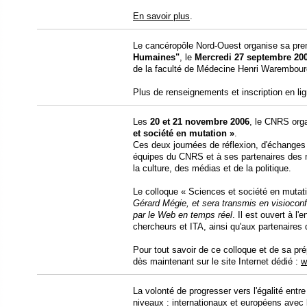
En savoir plus
.
Le cancéropôle Nord-Ouest organise sa pre
Humaines"
, le
Mercredi 27 septembre 20
de la faculté de Médecine Henri Warembourg
Plus de renseignements et inscription en lig
Les
20 et 21 novembre 2006
, le CNRS orga
et société en mutation »
.
Ces deux journées de réflexion, d'échanges 
équipes du CNRS et à ses partenaires des m
la culture, des médias et de la politique.
Le colloque « Sciences et société en mutat
Gérard Mégie, et sera transmis en visioconfé
par le Web en temps réel
. Il est ouvert à 
chercheurs et ITA, ainsi qu'aux partenaire
Pour tout savoir de ce colloque et de sa pré
dès maintenant sur le site Internet dédié :
w
La volonté de progresser vers l'égalité en
niveaux : internationaux et européens avec l