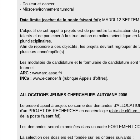
- Douleur et cancer
- Microenvironnement tumoral
Date limite (cachet de la poste faisant foi):
MARDI 12 SEPTEM
L'objectif de cet appel à projets est de permettre la réalisation de 
talents et de participer à la structuration du milieu scientifique en
pluridisciplinaires.
Afin de répondre à ces objectifs, les projets devront regrouper de
plusieurs cancéropôle(s).
Les modalités de candidature et le formulaire de candidature sont 
Internet.
ARC :
www.arc.asso.fr/
INCa :
www.e-cancer.fr
(rubrique Appels d'offres).
ALLOCATIONS JEUNES CHERCHEURS AUTOMNE 2006
Le présent appel à projets concerne des demandes d'ALLOCATIONS
d'un PROJET DE RECHERCHE en cancérologie (
date de clôture :
de la poste faisant foi).
Les demandes seront examinées dans un cadre FORTEMENT C
La sélection des dossiers est fondée sur les critères suivants :