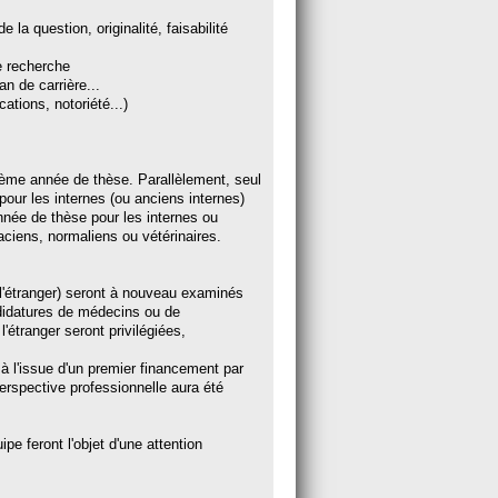
 la question, originalité, faisabilité
de recherche
n de carrière...
ations, notoriété...)
4ème année de thèse. Parallèlement, seul
our les internes (ou anciens internes)
née de thèse pour les internes ou
iens, normaliens ou vétérinaires.
 l'étranger) seront à nouveau examinés
tures de médecins ou de
'étranger seront privilégiées,
 à l'issue d'un premier financement par
rspective professionnelle aura été
e feront l'objet d'une attention