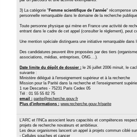
3) La catégorie "
Femme scientifique de l'année
" récompense une
personnelle remarquable dans le domaine de la recherche publique
Toute personne physique qui mène en France une activité de reche
entrant dans le cadre de cet appel (consulter le règlement), peut co
Une mention spéciale distinguera une initiative remarquable dans
Des candidatures peuvent être proposées par des tiers (organismes,
associations, médias, entreprises, ONG....).
Date limite du dépôt de dossier :
le 26 juillet 2006 minuit, le cac
suivante :
Ministère délégué à l'enseignement supérieur et à la recherche
Mission pour la Parité dans la recherche et l'enseignement supérie
1 rue Descartes - 75231 Paris Cedex 05
Tél : 01 55 55 82 75
email :
parite@recherche.gouv.fr
Plus d'informations :
www.recherche.gouv.fr/parite
L'ARC et l'INCa associent leurs capacités et compétences respect
projets de recherche novateurs et ambitieux.
Les deux organismes lancent un appel à projets commun ciblé sur 
- Cellules souches et cancer