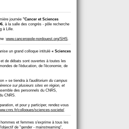
mière journée
"Cancer et Sciences
06
, à la salle des congrès - pôle recherche
 à Lille.
ne :
www.canceropole-nordouest.org/SHS
.
nise un grand colloque intitulé
« Sciences
et de débats sont ouvertes à toutes les
ondes de l'éducation, de l'économie, de
ion » se tiendra à
l'auditorium du campus
rence sur plusieurs sites en région, et
l'ensemble des personnels du CNRS,
s du CNRS.
paration, et pour y participer, rendez-vous
ww.cnrs.fr/colloques/sciences-societe/
.
tre hommes et femmes s'exprime à tous les
'objectif de "gender - mainstreaming",