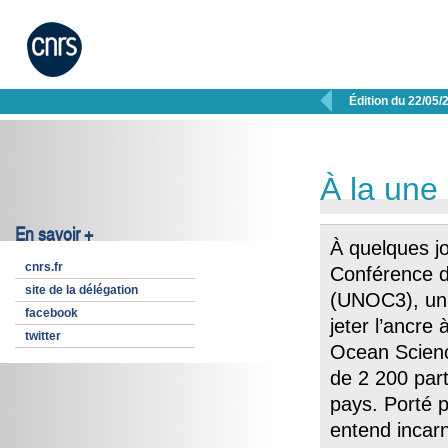

Édition du 22/05/
À la une
En savoir +
À quelques jo
cnrs.fr
Conférence d
site de la délégation
(UNOC3), un 
facebook
jeter l’ancre
twitter
Ocean Scien
de 2 200 part
pays. Porté p
entend incarn