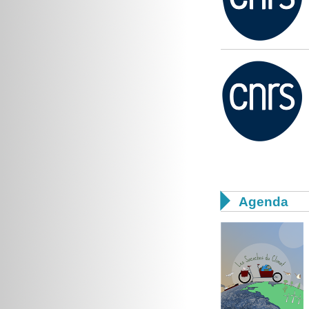

Agenda