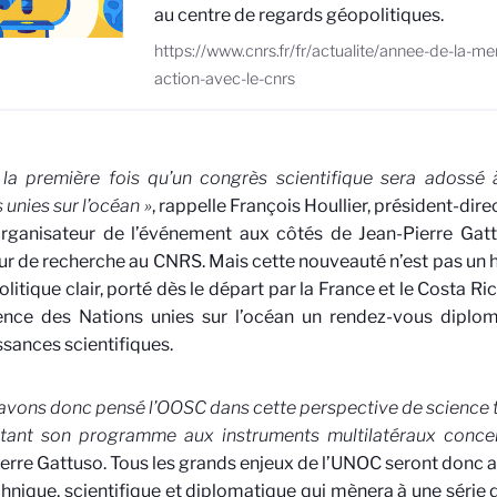
au centre de regards géopolitiques.
https://www.cnrs.fr/fr/actualite/annee-de-la-me
action-avec-le-cnrs
 la première fois qu’un congrès scientifique sera adossé
 unies sur l’océan »
, rappelle François Houllier, président-dir
organisateur de l’événement aux côtés de Jean-Pierre Gat
ur de recherche au CNRS. Mais cette nouveauté n’est pas un ha
litique clair, porté dès le départ par la France et le Costa Ric
ence des Nations unies sur l’océan un rendez-vous diploma
sances scientifiques.
avons donc pensé l’OOSC dans cette perspective de science to
tant son programme aux instruments multilatéraux concer
erre Gattuso. Tous les grands enjeux de l’UNOC seront donc 
chnique, scientifique et diplomatique qui mènera à une séri