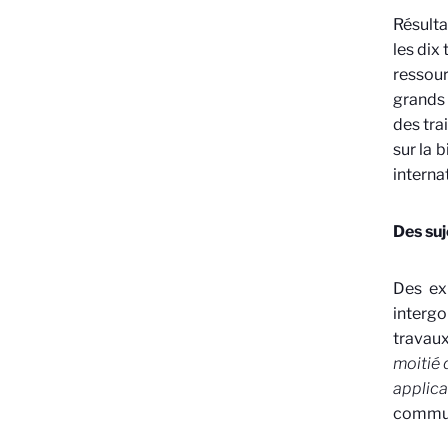
Résulta
les dix 
ressour
grands 
des tra
sur la 
internat
Des suj
Des ex
interg
travaux
moitié 
applic
commun