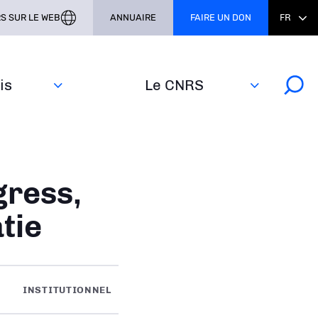
S SUR LE WEB
ANNUAIRE
FAIRE UN DON
FR
s‎
Le CNRS
gress,
tie
INSTITUTIONNEL