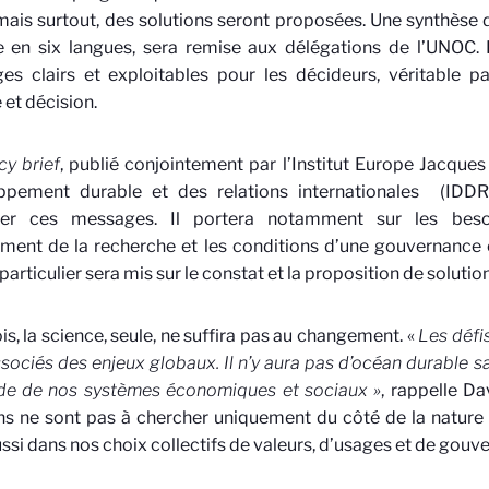
 mais surtout, des solutions seront proposées. Une synthès
e en six langues, sera remise aux délégations de l’UNOC. L’
s clairs et exploitables pour les décideurs, véritable p
 et décision.
cy brief
, publié conjointement par l’Institut Europe Jacques
ppement durable et des relations internationales
(IDDRI
cer ces messages. Il portera notamment sur les besoi
ment de la recherche et les conditions d’une gouvernance
particulier sera mis sur le constat et la proposition de soluti
is, la science, seule, ne suffira pas au changement. «
Les défi
ssociés des enjeux globaux. Il n’y aura pas d’océan durable 
de de nos systèmes économiques et sociaux »
, rappelle Da
ns ne sont pas à chercher uniquement du côté de la nature 
ussi dans
nos choix collectifs de valeurs, d’usages et de gouv