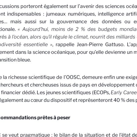
cussions porteront également sur l’avenir des sciences océan
ont indispensables : jumeaux numériques, intelligence artifi
ites… mais aussi sur la gouvernance des données ou e
tionale.
« Aujourd’hui, moins de 2 % des budgets mondia
és à l’océan, alors qu’il régule le climat, nourrit des milliard
diversité essentielle »
, rappelle Jean-Pierre Gattuso.
L’ap
ement dans la science océanique
, pour qu’elle devienne un
ansition bleue.
e la richesse scientifique de l’OOSC, demeure enfin une exigen
hercheurs et chercheuses issus de pays en développement on
 financier dédié. Les jeunes scientifiques (ECOPs,
Early Caree
également au cœur du dispositif et représenteront 40 % des p
commandations prêtes à peser
se veut pragmatique : le bilan de la situation et de l’état d