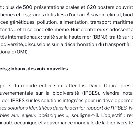
t : plus de 500 présentations orales et 620 posters couvrir
thèmes et les grands défis liés à l’océan. À savoir : climat, biod
ces génétiques, pollution, alimentation, transport maritime
fonds… et la science elle-même. Huit d’entre eux s’adossent 
ités internationaux : traité sur la haute mer (BBNJ), traité sur 
biodiversité, discussions sur la décarbonation du transport à 
ionale (OMI)...
ets globaux, des voix nouvelles
perts du monde entier sont attendus.
David Obura
, prés
ouvernementale sur la biodiversité (IPBES), viendra no
 de l’IPBES sur les solutions intégrées pour un développeme
des solutions identifiées dans le dernier rapport de l’IPBES, 
ables aux enjeux océaniques
», souligne-t-il. L’objectif :
re
auté océanique et gouvernance mondiale de la biodiversité