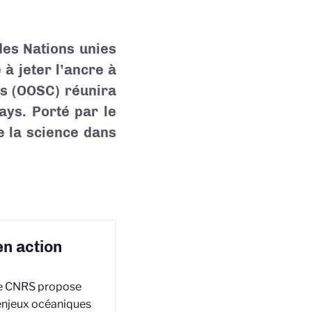
des Nations unies
à jeter l’ancre à
ss (OOSC) réunira
ays. Porté par le
e la science dans
en action
 le CNRS propose
 enjeux océaniques