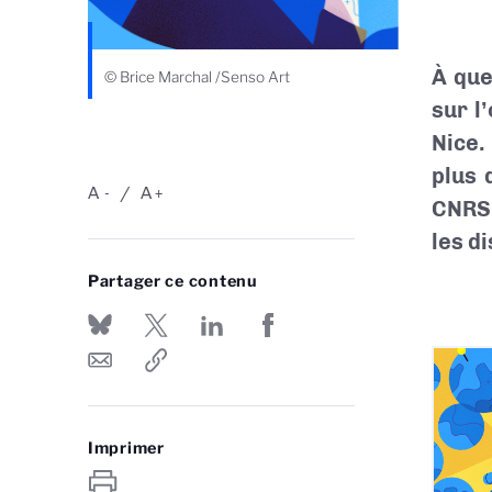
À que
© Brice Marchal /Senso Art
sur l
Nice.
plus 
A
A
-
+
CNRS 
les d
Partager ce contenu
Imprimer