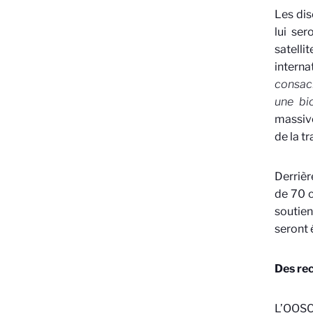
Les dis
lui ser
satell
interna
consacr
une bio
massiv
de la tr
Derrièr
de 70 c
soutien
seront 
Des re
L’OOSC 