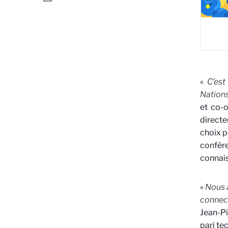
«
C’est
Nations
et co-
directe
choix po
confér
connais
«
Nous 
connec
Jean-Pi
pari te