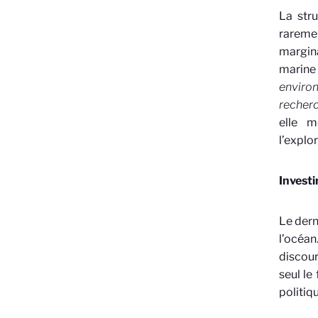
La str
raremen
margina
marine 
environ
recherc
elle m
l’explo
Investi
Le dern
l’océa
discour
seul le
politiq