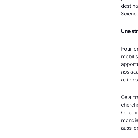
destina
Science
Une str
Pour or
mobilis
apporte
nos deu
nationa
Cela tr
cherche
Ce com
mondial
aussi d