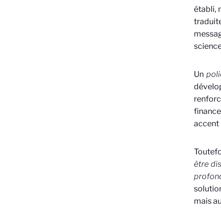
établi,
traduit
message
science
Un
poli
dévelo
renfor
finance
accent 
Toutefo
être di
profon
solutio
mais a