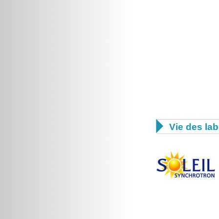

Vie des lab