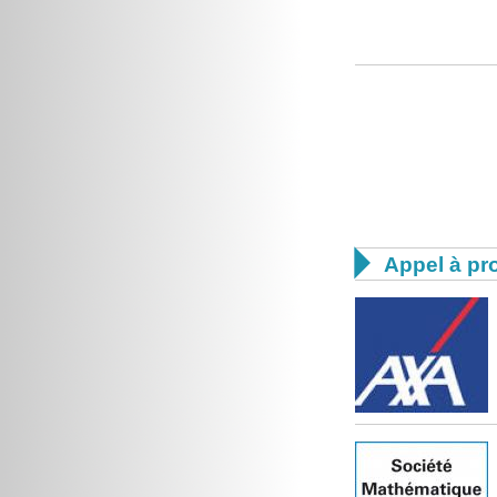

Appel à pro