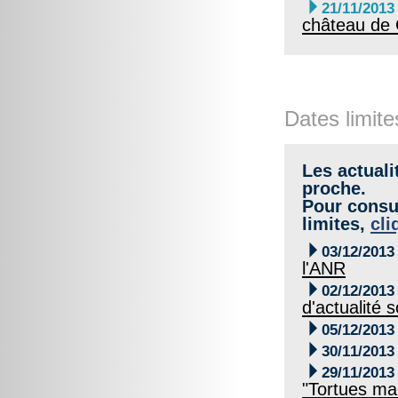

21/11/2013
château de G
Dates limite
Les actuali
proche.
Pour consul
limites,
cli

03/12/2013
l'ANR

02/12/2013
d'actualité s

05/12/2013

30/11/2013

29/11/2013
"Tortues ma