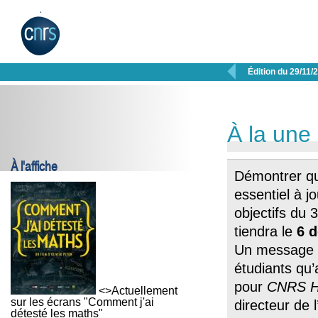

Édition du 29/11/
À la une
À l'affiche
Démontrer qu
essentiel à jo
objectifs du
tiendra le
6 
Un message q
étudiants qu
pour
CNRS H
<>Actuellement
sur les écrans "Comment j'ai
directeur de
détesté les maths"