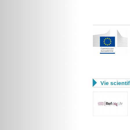

Vie scienti