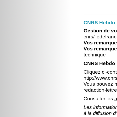
CNRS Hebdo Il
Gestion de vo
cnrs/iledefran
Vos remarques
Vos remarques
technique
CNRS Hebdo I
Cliquez ci-con
http://www.cn
Vous pouvez no
redaction-lettr
Consulter les
a
Les information
à la diffusion 