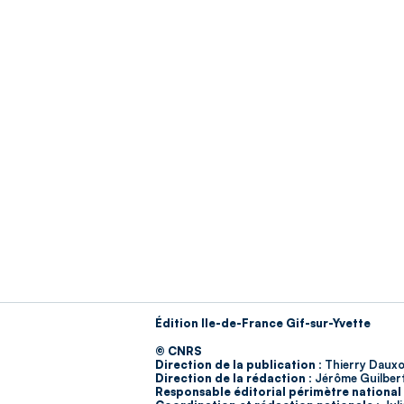
Édition Ile-de-France Gif-sur-Yvette
© CNRS
Direction de la publication :
Thierry Dauxo
Direction de la rédaction :
Jérôme Guilber
Responsable éditorial périmètre national 