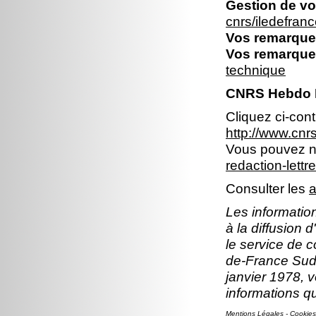
Gestion de vo
cnrs/iledefran
Vos remarques
Vos remarques
technique
CNRS Hebdo I
Cliquez ci-con
http://www.cn
Vous pouvez no
redaction-lettr
Consulter les
a
Les information
à la diffusion 
le service de c
de-France Sud.
janvier 1978, v
informations q
Mentions Légales
-
Cookies