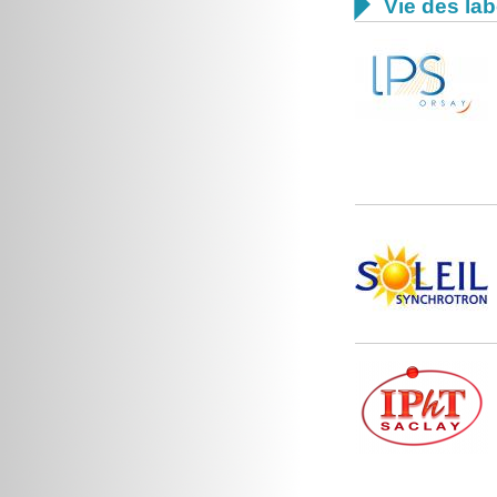

Vie des lab