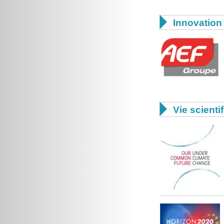

Innovation 

Vie scienti