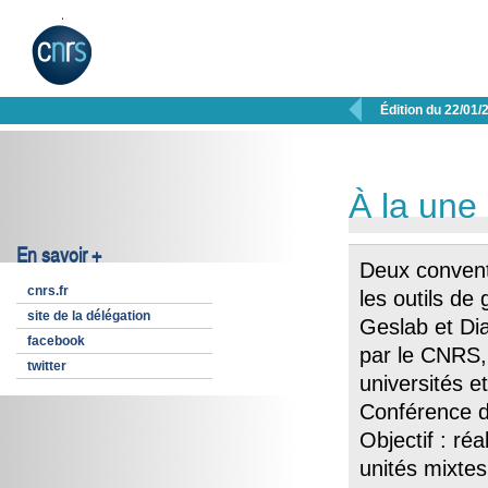

Édition du 22/01/
À la une
En savoir +
Deux convent
cnrs.fr
les outils de
site de la délégation
Geslab et Dia
facebook
par le CNRS,
twitter
universités e
Conférence d
Objectif : ré
unités mixtes