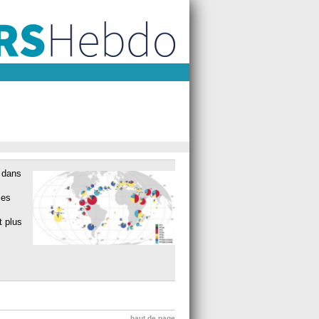
 dans
ces
t plus
haut de page