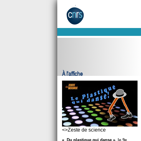
À l'affiche
<>Zeste de science
« Du plastique qui danse »
, le 9e