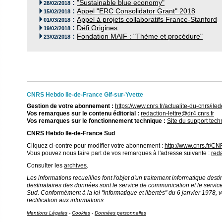
:
"Sustainable blue economy"

28/02/2018
:
Appel "ERC Consolidator Grant" 2018

15/02/2018
:
Appel à projets collaboratifs France-Stanford

01/03/2018
:
Défi Origines

19/02/2018
:
Fondation MAIF : "Thème et procédure"

23/02/2018
CNRS Hebdo Ile-de-France Gif-sur-Yvette
Gestion de votre abonnement :
https://www.cnrs.fr/actualite-du-cnrs/i
Vos remarques sur le contenu éditorial :
redaction-lettre@dr4.cnrs.fr
Vos remarques sur le fonctionnement technique :
Site du support tec
CNRS Hebdo Ile-de-France Sud
Cliquez ci-contre pour modifier votre abonnement :
http://www.cnrs.fr/
Vous pouvez nous faire part de vos remarques à l'adresse suivante :
reda
Consulter les
archives
.
Les informations recueillies font l'objet d'un traitement informatique destin
destinataires des données sont le service de communication et le service
Sud. Conformément à la loi "informatique et libertés" du 6 janvier 1978, v
rectification aux informations
Mentions Légales
-
Cookies
-
Données personnelles