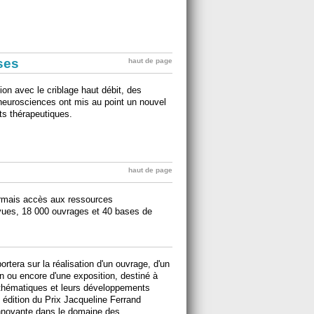
ises
haut de page
on avec le criblage haut débit, des
e neurosciences ont mis au point un nouvel
ts thérapeutiques.
haut de page
rmais accès aux ressources
vues, 18 000 ouvrages et 40 bases de
rtera sur la réalisation d'un ouvrage, d'un
on ou encore d'une exposition, destiné à
athématiques et leurs développements
 édition du Prix Jacqueline Ferrand
nnovante dans le domaine des