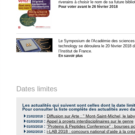
riverains à choisir le nom de sa future bibli
Pour voter avant le 26 février 2018
Le Symposium de l'Académie des sciences 
technology se déroulera le 20 février 2018 
l’Institut de France.
En savoir plus
Dates limites
Les actualités qui suivent sont celles dont la date limi
Pour consulter la liste complète des actualités avec da
:
Diffusion sur Arte : " Mont-Saint-Michel, le lab

21/02/2018
:
Appel à projets interdisciplinaires sur le genre

01/03/2018
:
"Proteins & Peptides Conference" : bourses po

01/03/2018
:
i-LAB 2018 : concours national d'aide à la cré

20/02/2018