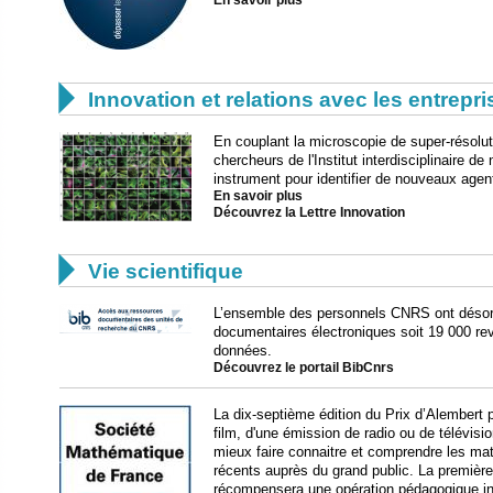
En savoir plus

Innovation et relations avec les entrepr
En couplant la microscopie de super-résoluti
chercheurs de l'Institut interdisciplinaire d
instrument pour identifier de nouveaux agen
En savoir plus
Découvrez la Lettre Innovation

Vie scientifique
L’ensemble des personnels CNRS ont déso
documentaires électroniques soit 19 000 re
données.
Découvrez le portail BibCnrs
La dix-septième édition du Prix d’Alembert po
film, d'une émission de radio ou de télévisi
mieux faire connaitre et comprendre les m
récents auprès du grand public. La première
récompensera une opération pédagogique i