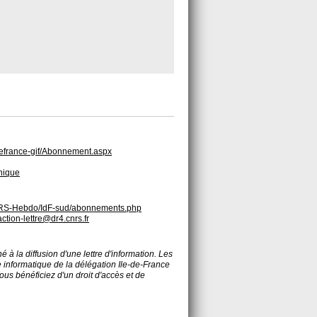
ledefrance-gif/Abonnement.aspx
hnique
CNRS-Hebdo/IdF-sud/abonnements.php
ction-lettre@dr4.cnrs.fr
é à la diffusion d'une lettre d'information. Les
 informatique de la délégation Ile-de-France
ous bénéficiez d'un droit d'accès et de