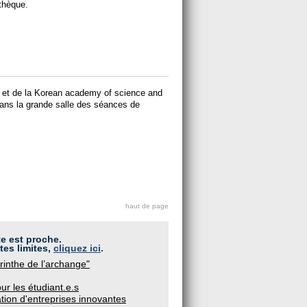
othèque.
et de la Korean academy of science and
dans la grande salle des séances de
haut de page
te est proche.
tes limites,
cliquez ici
.
yrinthe de l’archange"
ur les étudiant.e.s
ation d'entreprises innovantes