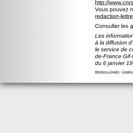
http://www.cn
Vous pouvez no
redaction-lettr
Consulter les
a
Les information
à la diffusion 
le service de c
de-France Gif-s
du 6 janvier 19
Mentions Légales
-
Cookies