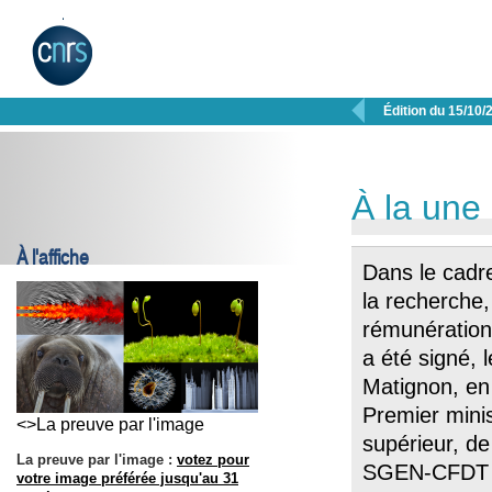

Édition du 15/10/
À la une
À l'affiche
Dans le cadr
la recherche,
rémunératio
a été signé, l
Matignon, en
Premier minis
<>La preuve par l'image
supérieur, d
La preuve par l'image :
votez pour
SGEN-CFDT et 
votre image préférée jusqu'au 31