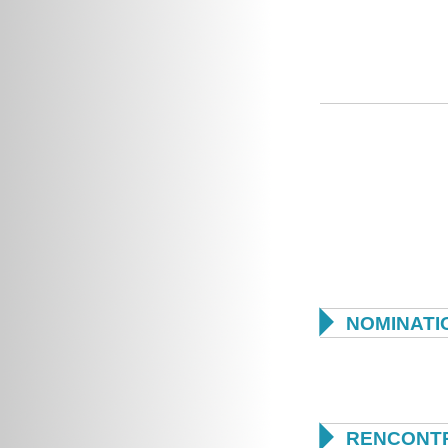

NOMINATI

RENCONTR