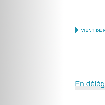

VIENT DE 
En délég