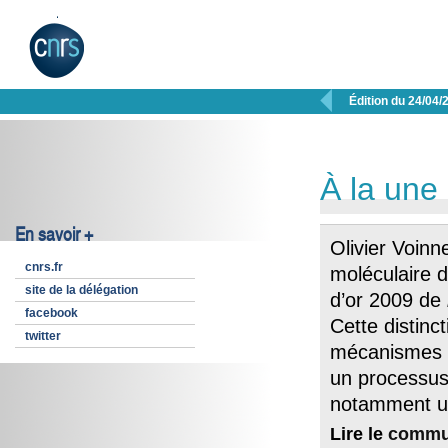

Édition du 24/04/
À la une
En savoir +
Olivier Voinn
cnrs.fr
moléculaire 
site de la délégation
d’or 2009 de
facebook
Cette distinc
twitter
mécanismes
un processus 
notamment un
Lire le
commu