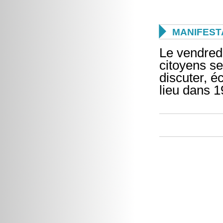

MANIFEST
Le vendred
citoyens se
discuter, é
lieu dans 19