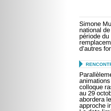
Simone Mu
national de
période du
remplaceme
d’autres fo

RENCONTR
Parallèlem
animations
colloque r
au 29 octo
abordera le
approche in