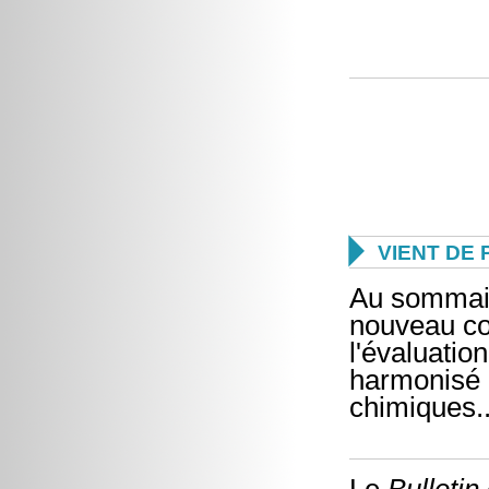

VIENT DE 
Au sommai
nouveau cod
l'évaluatio
harmonisé d
chimiques..