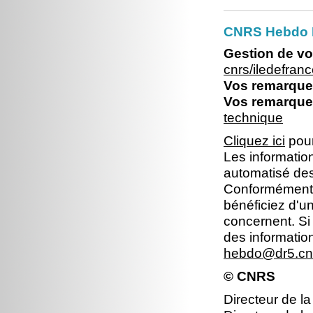
CNRS Hebdo I
Gestion de vo
cnrs/iledefra
Vos remarques
Vos remarques
technique
Cliquez ici
pour
Les information
automatisé dest
Conformément à 
bénéficiez d'un
concernent. Si
des informatio
hebdo@dr5.cnr
© CNRS
Directeur de la