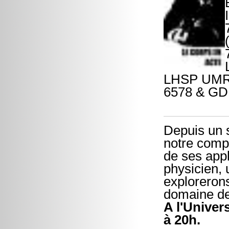
LHSP UMR 
6578 & GD
Depuis un s
notre comp
de ses appl
physicien, 
explorerons
domaine de 
A l'Univer
à 20h.