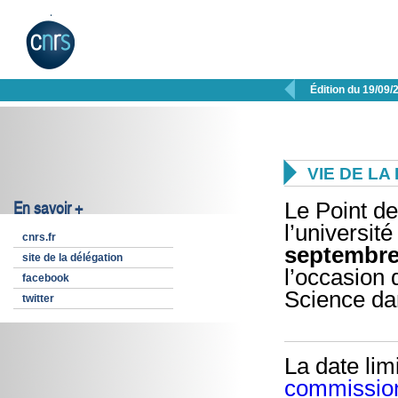

Édition du 19/09/

VIE DE L
En savoir +
Le Point de
l’universit
cnrs.fr
septembre
site de la délégation
l’occasion 
facebook
Science da
twitter
La date lim
commission