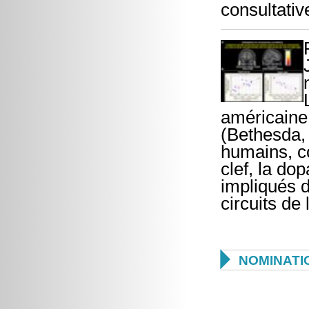
consultativ
américaine 
(Bethesda,
humains, c
clef, la do
impliqués d
circuits de

NOMINATI