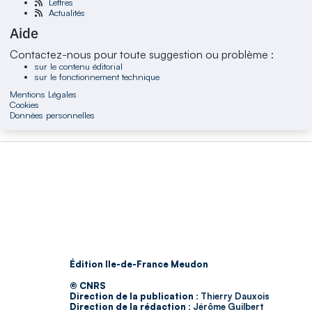
Lettres
Actualités
Aide
Contactez-nous pour toute suggestion ou problème :
sur le contenu éditorial
sur le fonctionnement technique
Mentions Légales
Cookies
Données personnelles
Édition Ile-de-France Meudon
© CNRS
Direction de la publication :
Thierry Dauxois
Direction de la rédaction :
Jérôme Guilbert