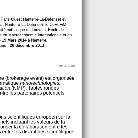
 Paris Ouest Nanterre-La-Défense) et
est Nanterre-La-Défense), le CeReFiM
ité catholique de Louvain, Ecole de
es en Macroéconomie internationale et en
le
19 Mars 2014
à Nanterre.
ions :
20 décembre 2013
haut de page
e (brokerage event) est organisée
thématique
nanotechnologies,
ation
(NMP). Tables rondes
tre les partenaires potentiels.
ns scientifiques européen sur la
nels incluant les valeurs de la
voriser la collaboration entre les
ntre les disciplines scientifiques.