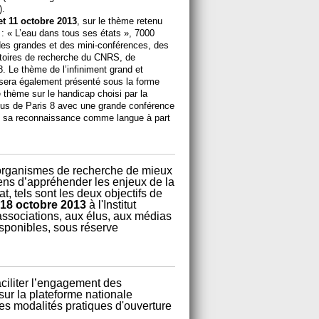
).
et 11 octobre 2013
, sur le thème retenu
 : « L’eau dans tous ses états », 7000
 des grandes et des mini-conférences, des
atoires de recherche du CNRS, de
 8. Le thème de l’infiniment grand et
l, sera également présenté sous la forme
 thème sur le handicap choisi par la
mpus de Paris 8 avec une grande conférence
 de sa reconnaissance comme langue à part
 organismes de recherche de mieux
yens d’appréhender les enjeux de la
, tels sont les deux objectifs de
 18 octobre 2013
à l'Institut
 associations, aux élus, aux médias
disponibles, sous réserve
aciliter l’engagement des
ur la plateforme nationale
 les modalités pratiques d'ouverture