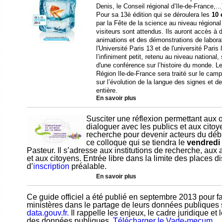
Denis, le Conseil régional d’Ile-de-France,...
Pour sa 13è édition qui se déroulera les
10 
par la Fête de la science au niveau régional
visiteurs sont attendus. Ils auront accès à
animations et des démonstrations de labor
l'Université Paris 13 et de l'université Paris
l’infiniment petit, retenu au niveau nationa
d'une conférence sur l’histoire du monde. Le
Région Ile-de-France sera traité sur le ca
sur l’évolution de la langue des signes et
entière.
En savoir plus
Susciter une réflexion permettant aux
dialoguer avec les publics et aux cito
recherche pour devenir acteurs du débat
ce colloque qui se tiendra le
vendredi
Pasteur. Il s’adresse aux institutions de recherche, aux
et aux citoyens. Entrée libre dans la limite des places 
d’
inscription
préalable.
En savoir plus
Ce guide officiel a été publié en septembre 2013 pour f
ministères dans le partage de leurs données publiques s
data.gouv.fr.
Il rappelle les enjeux, le cadre juridique et
des données publiques.
Télécharger le Vade-mecum
.