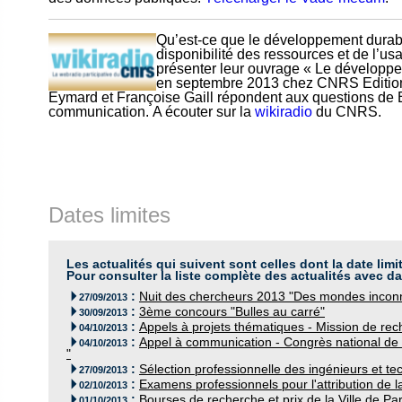
Qu’est-ce que le développement durable
disponibilité des ressources et de l’u
présenter leur ouvrage « Le développe
en septembre 2013 chez CNRS Editio
Eymard et Françoise Gaill répondent aux questions de Br
communication. A écouter sur la
wikiradio
du CNRS.
Dates limites
Les actualités qui suivent sont celles dont la date limi
Pour consulter la liste complète des actualités avec da
:
Nuit des chercheurs 2013 "Des mondes inconn

27/09/2013
:
3ème concours "Bulles au carré"

30/09/2013
:
Appels à projets thématiques - Mission de rech

04/10/2013
:
Appel à communication - Congrès national de

04/10/2013
"
:
Sélection professionnelle des ingénieurs et te

27/09/2013
:
Examens professionnels pour l'attribution de l

02/10/2013
:
Bourses de recherche et prix de la Ville de Par

01/10/2013