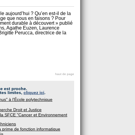
 aujourd’hui ? Qu’en est-il de la
sage que nous en faisons ? Pour
ment durable à découvert » publié
ns, Agathe Euzen, Laurence
igitte Perucca, directrice de la
haut de page
te est proche.
tes limites,
cliquez ici
.
us" à l'École polytechnique
erche Droit et Justice
 la SFCE "Cancer et Environnement
chniciens
a prime de fonction informatique
is