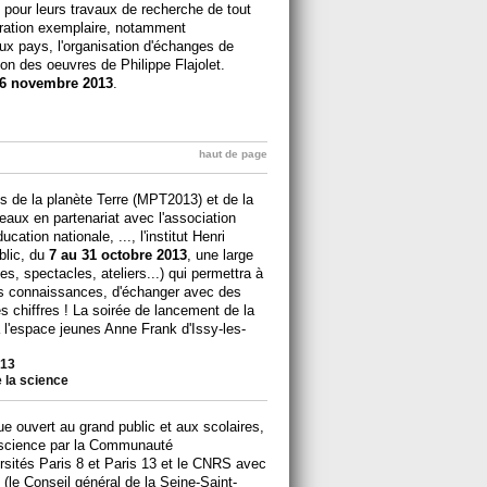
, pour leurs travaux de recherche de tout
pération exemplaire, notamment
ux pays, l'organisation d'échanges de
ion des oeuvres de Philippe Flajolet.
6 novembre 2013
.
haut de page
 de la planète Terre (MPT2013) et de la
neaux en partenariat avec l'association
ucation nationale, ..., l'institut Henri
blic, du
7 au 31 octobre 2013
, une large
s, spectacles, ateliers...) qui permettra à
es connaissances, d'échanger avec des
es chiffres ! La soirée de lancement de la
à l'espace jeunes Anne Frank d'Issy-les-
013
e la science
ue ouvert au grand public et aux scolaires,
a science par la Communauté
sités Paris 8 et Paris 13 et le CNRS avec
(le Conseil général de la Seine-Saint-