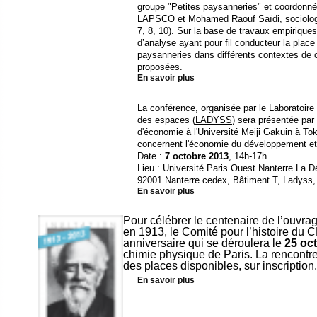
groupe "Petites paysanneries" et coordonné
LAPSCO et Mohamed Raouf Saïdi, sociologu
7, 8, 10). Sur la base de travaux empiriques 
d’analyse ayant pour fil conducteur la place 
paysanneries dans différents contextes de co
proposées.
En savoir plus
La conférence, organisée par le Laboratoir
des espaces (
LADYSS
) sera présentée pa
d'économie à l'Université Meiji Gakuin à T
concernent l'économie du développement et 
Date :
7 octobre 2013
, 14h-17h
Lieu : Université Paris Ouest Nanterre La 
92001 Nanterre cedex, Bâtiment T, Ladyss,
En savoir plus
Pour célébrer le centenaire de l’ouvra
en 1913, le Comité pour l’histoire du
anniversaire qui se déroulera le
25 oc
chimie physique de Paris. La rencontre 
des places disponibles, sur inscription.
En savoir plus