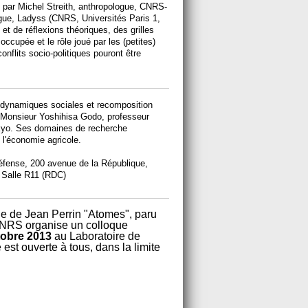
 par Michel Streith, anthropologue, CNRS-
e, Ladyss (CNRS, Universités Paris 1,
et de réflexions théoriques, des grilles
occupée et le rôle joué par les (petites)
nflits socio-politiques pouront être
e dynamiques sociales et recomposition
r Monsieur Yoshihisa Godo, professeur
okyo. Ses domaines de recherche
l'économie agricole.
Défense, 200 avenue de la République,
 Salle R11 (RDC)
ge de Jean Perrin "Atomes", paru
 CNRS organise un colloque
tobre 2013
au Laboratoire de
est ouverte à tous, dans la limite