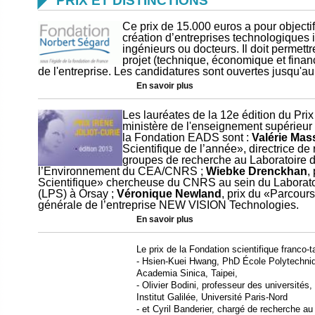
PRIX ET DISTINCTIONS
Ce prix de 15.000 euros a pour objectif
création d’entreprises technologiques
ingénieurs ou docteurs. Il doit permettre
projet (technique, économique et financ
de l'entreprise. Les candidatures sont ouvertes jusqu'a
En savoir plus
Les lauréates de la 12e édition du Prix
ministère de l'enseignement supérieur 
la Fondation EADS sont :
Valérie Mas
Scientifique de l’année», directrice d
groupes de recherche au Laboratoire d
l’Environnement du CEA/CNRS ;
Wiebke Drenckhan
,
Scientifique» chercheuse du CNRS au sein du Laborato
(LPS) à Orsay ;
Véronique Newland
, prix du «Parcour
générale de l’entreprise NEW VISION Technologies.
En savoir plus
Le prix de la Fondation scientifique franco-
- Hsien-Kuei Hwang, PhD École Polytechnique
Academia Sinica, Taipei,
- Olivier Bodini, professeur des universités,
Institut Galilée, Université Paris-Nord
- et Cyril Banderier, chargé de recherche au