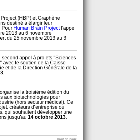
Project (HBP) et Graphène
s destiné à élargir leur
. Pour
Human Brain Project
l'appel
obre 2013 au 6 novembre
uvert du 25 novembre 2013 au 3
 second appel à projets "Sciences
" avec le soutien de la Caisse
ie et de la Direction Générale de la
13
.
organise la troisième édition du
s aux biotechnologies pour
dustrie (hors secteur médical). Ce
jet, créateurs d’entreprise ou
ns, qui souhaitent développer une
ions jusqu'au
14 octobre 2013
.
haut de page