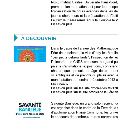
Nord, Institut Galilée, Université Paris-Nord
premier plan international et pour leur coo
l'organisation de cours avancés dans les de
jeunes chercheurs et la préparation de l'édit
Le Prix leur sera remis sous la Coupole le
2
En savoir plus

À DÉCOUVRIR
Dans le cadre de l’année des Mathématiques
Fête de la science, la ville d'Issy-les-Mouli
"Les petits débrouillards", l'inspection de l'éd
Poincaré et le CNRS proposent au grand pu
palette d'animations (expositions, conférence
chacun, quel que soit son âge, de tester s
scientifiques et de prendre du plaisir avec l
manifestation se tiendra le 9 octobre 2013 
Moulineaux.
En savoir plus sur les site officiel des MPT2
En savoir plus sur le site officiel de la Fête d
Savante Banlieue, un grand salon scientifiq
est organisé dans le cadre de la Fête de l
d’agglomération Plaine Commune, les univer
le concours de nombreux autres partenaires 