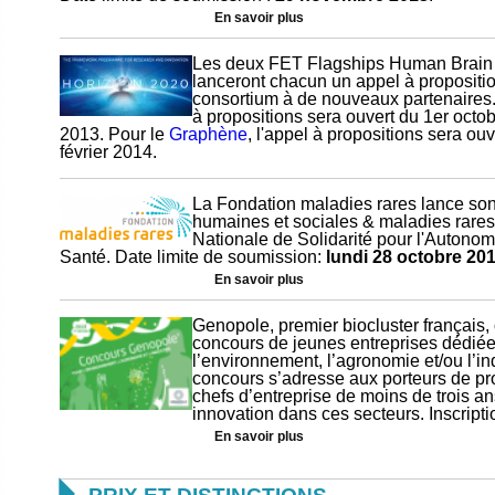
En savoir plus
Les deux FET Flagships Human Brain 
lanceront chacun un appel à proposition
consortium à de nouveaux partenaires
à propositions sera ouvert du 1er oct
2013. Pour le
Graphène
, l'appel à propositions sera o
février 2014.
La Fondation maladies rares lance son
humaines et sociales & maladies rares
Nationale de Solidarité pour l'Autonom
Santé. Date limite de soumission:
lundi 28 octobre 20
En savoir plus
Genopole, premier biocluster français, 
concours de jeunes entreprises dédiée
l’environnement, l’agronomie et/ou l’in
concours s’adresse aux porteurs de pro
chefs d’entreprise de moins de trois a
innovation dans ces secteurs. Inscript
En savoir plus
