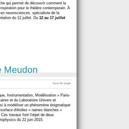
che qui permet de découvrir comment la
nspiration pour le théâtre contemporain. À
en neurosciences, spécialiste de la
ntation du 12 juillet. Du
12 au 17 juillet
ce Meudon
haut de page
ue, Instrumentation, Modélisation » Paris-
taires et du Laboratoire Univers et
ussi à modéliser un phénomène énigmatique
a surface d'étoiles « naines blanches »
Ces travaux font l'objet de deux
rophysics du 22 juin 2015.