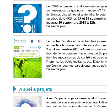
Le CNRS organise un colloque interdisciplina
sommes-nous ce que nous mangeons? " Il vi
différentes disciplines et à identifier le pote
au siège du CNRS les
17 et 18 septembre
jusqu'au
10 septembre 2015 à 12h
.
En savoir plus
Le Centre d'études et de recherches intern
accueillera la troisième conférence du Foru
2 au 4 septembre 2015
à Aix-en-Provence. L
droit de l’environnement avec plus de 60 pr
dont les mécanismes de contrôle et de mise 
l’homme, les outils incitatifs, etc. Date limit
préférentiel pour les participants autres qu'
En savoir plus

Appel à projets
Avec l’appel à projets international «Connec
experts de son écosystème souhaitent déte
maturation des projets de rupture. Il s’adre