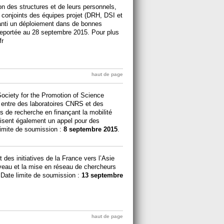
on des structures et de leurs personnels,
ts conjoints des équipes projet (DRH, DSI et
anti un déploiement dans de bonnes
 reportée au 28 septembre 2015. Pour plus
fr
haut de page
Society for the Promotion of Science
 entre des laboratoires CNRS et des
s de recherche en finançant la mobilité
isent également un appel pour des
limite de soumission :
8 septembre 2015
.
es initiatives de la France vers l’Asie
iveau et la mise en réseau de chercheurs
Date limite de soumission :
13 septembre
haut de page