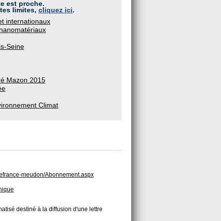
te est proche.
tes limites,
cliquez ici
.
t internationaux
s nanomatériaux
ris-Seine
ré Mazon 2015
ée
vironnement Climat
iledefrance-meudon/Abonnement.aspx
hnique
atisé destiné à la diffusion d'une lettre