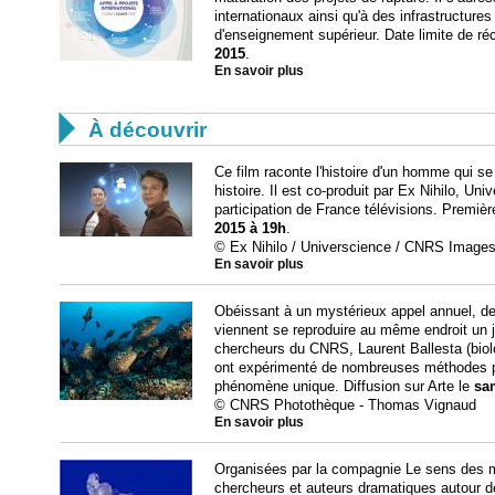
internationaux ainsi qu'à des infrastructure
d'enseignement supérieur. Date limite de ré
2015
.
En savoir plus

À découvrir
Ce film raconte l'histoire d'un homme qui se
histoire. Il est co-produit par Ex Nihilo, 
participation de France télévisions. Premièr
2015 à 19h
.
© Ex Nihilo / Universcience / CNRS Image
En savoir plus
Obéissant à un mystérieux appel annuel, de
viennent se reproduire au même endroit un jo
chercheurs du CNRS, Laurent Ballesta (biol
ont expérimenté de nombreuses méthodes po
phénomène unique. Diffusion sur Arte le
sam
© CNRS Photothèque - Thomas Vignaud
En savoir plus
Organisées par la compagnie Le sens des m
chercheurs et auteurs dramatiques autour de