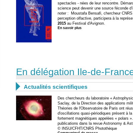
spectacles - nées de leur rencontre. Démar
science peut devenir une source féconde d’i
noter : Moustafa Bensafi, chercheur CNRS 
perception olfactive, participera à la représe
2015
au Festival d'Avignon.
En savoir plus
En délégation Ile-de-Fran

Actualités scientifiques
Des chercheurs du laboratoire « Astrophysiq
Saclay, de la Direction des applications mili
Théories de l'Observatoire de Paris ont ré
d'oscillations quasi-périodiques présent à l
fortement magnétiques appelées « polars ». 
publications dans la revue Astronomy & Ast
© INSU/CFHT/CNRS Photothèque