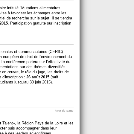
ire intitulé "Mutations alimentaires,
se à favoriser les échanges entre les
ntiel de recherche sur le sujet. Il se tiendra
 2015
. Participation gratuite sur inscription
ationales et communautaires (CERIC)
m européen de droit de l'environnement du
a conférence portera sur l’effectivité du
ésentations sur des thèmes diversifiés
en œuvre, le rôle du juge, les droits de
e d'inscription :
26 août 2015
(tarif
étudiants jusqu'au 30 juin 2015).
haut de page
t Talent», la Région Pays de la Loire et les
cter puis accompagner dans leur
sse à des leaders scientifiques