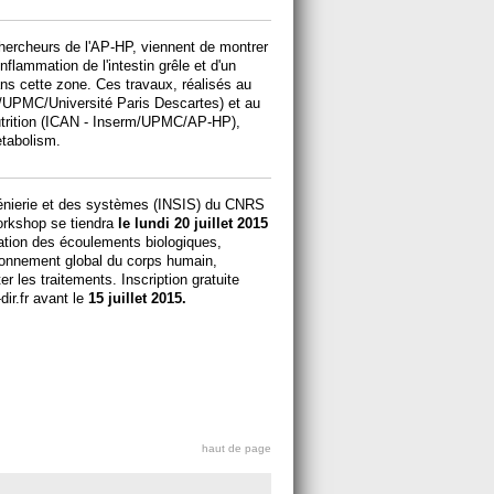
hercheurs de l'AP-HP, viennent de montrer
flammation de l'intestin grêle et d'un
s cette zone. Ces travaux, réalisés au
m/UPMC/Université Paris Descartes) et au
nutrition (ICAN - Inserm/UPMC/AP-HP),
etabolism.
ngénierie et des systèmes (INSIS) du CNRS
orkshop se tiendra
le lundi 20 juillet 2015
sation des écoulements biologiques,
ionnement global du corps humain,
r les traitements. Inscription gratuite
ir.fr avant le
15 juillet 2015.
haut de page