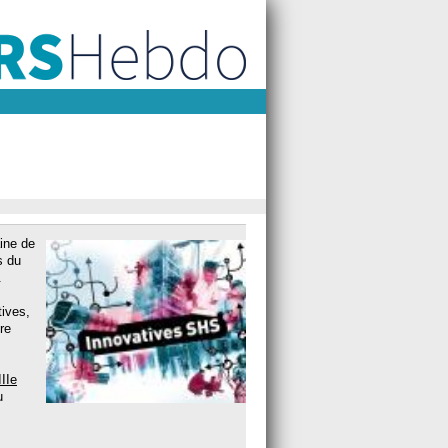
aine de
s du
.
tives,
re
IIe
u