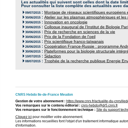
Les actualités qui suivent sont celles dont la date limi
Pour consulter la liste complète des actualités avec da
:
Montage de réseaux scientifiques européens e

09/07/2015
:
Atelier sur les plasmas atmosphériques et le

30/06/2015
:
Innovation en oncologie

30/06/2015
:
Colloque inaugural de l'Institut de Biologie Pa

30/06/2015
:
Prix de recherche en sciences de la vie

30/06/2015
:
Prix de la Fondation de l'oeil

30/06/2015
:
Prix scientifique franco-taïwanais

30/06/2015
:
Coopération France-Russie : programme And

26/06/2015
:
Plateformes pour la biologie structurale intégr

30/06/2015
:
Sidaction

10/07/2015
:
Trophée de la recherche publique Energie En

08/07/2015
CNRS Hebdo Ile-de-France Meudon
Gestion de votre abonnement :
https://www.cnrs.fr/actualite-du-cnrs/
Vos remarques sur le contenu éditorial :
cnrs-hebdo@dr5.cnrs.fr
Vos remarques sur le fonctionnement technique :
Site du support tec
Cliquez ici
pour modifier votre abonnement.
Les informations recueillies font l'objet d'un traitement informatique autom
d'information.