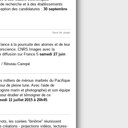
s de recherche et à des établissements
ception des candidatures :
30 septembre
haut de page
 lance à la poursuite des atomes et de leur
Universcience, CNRS Images avec la
e diffusion sur France 5
samedi 27 juin
s / Réseau Canopé
s milliers de mérous marbrés du Pacifique
ur de pleine lune. Avec l'aide de
ogiste marin et photographe) et son équipe
ur étudier et témoigner de ce
edi 11 juillet 2015 à 20h45
.
ots, les soirées "binôme" réunissent
 créations - projections vidéos, lectures-