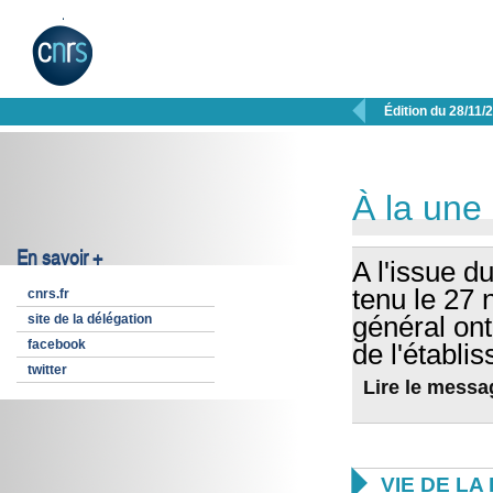

Édition du 28/11/
À la une
En savoir +
A l'issue d
tenu le 27 
cnrs.fr
site de la délégation
général on
facebook
de l'établi
twitter
Lire le messa

VIE DE L