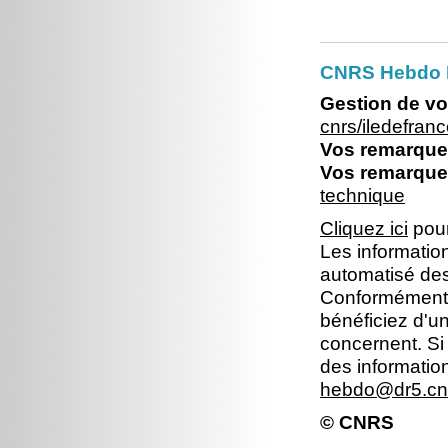
CNRS Hebdo I
Gestion de vo
cnrs/iledefra
Vos remarques
Vos remarques
technique
Cliquez ici
pour
Les information
automatisé dest
Conformément à 
bénéficiez d'un
concernent. Si
des informatio
hebdo@dr5.cnr
© CNRS