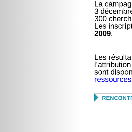
La campagn
3 décembre
300 cherche
Les inscrip
2009
.
Les résult
l’attributi
sont dispon
ressource

RENCONTR