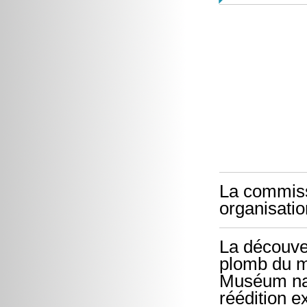
La commiss
organisatio
La découver
plomb du my
Muséum nati
réédition e