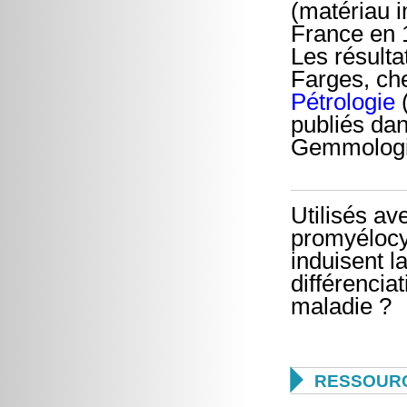
(matériau i
France en 
Les résult
Farges, ch
Pétrologie
publiés da
Gemmologi
Utilisés av
promyélocyt
induisent l
différencia
maladie ?

RESSOUR