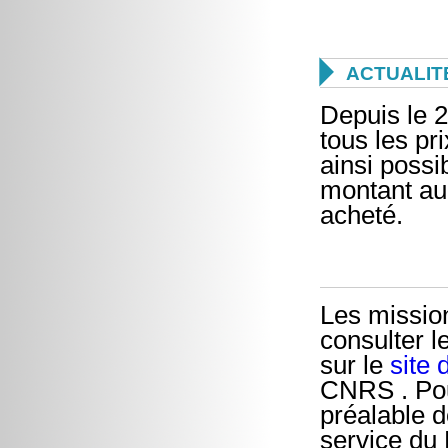

ACTUALIT
Depuis le 2
tous les pr
ainsi possi
montant au
acheté.
Les mission
consulter 
sur le
site 
CNRS . Pour
préalable d
service du 