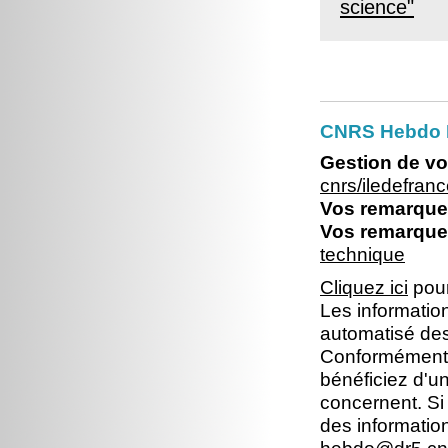
science"
CNRS Hebdo I
Gestion de vo
cnrs/iledefra
Vos remarques
Vos remarques
technique
Cliquez ici
pour
Les information
automatisé dest
Conformément à 
bénéficiez d'un
concernent. Si
des informatio