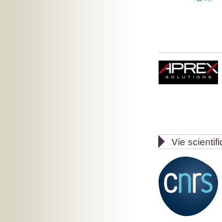

Vie scientif