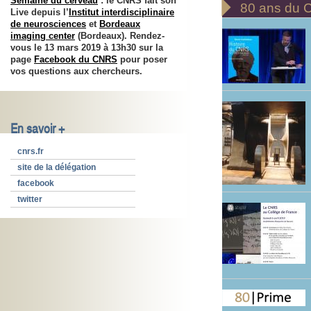
Semaine du cerveau
: le CNRS fait son

80 ans du
Live depuis l’
Institut interdisciplinaire
de neurosciences
et
Bordeaux
imaging center
(Bordeaux). Rendez-
vous le 13 mars 2019 à 13h30 sur la
page
Facebook du CNRS
pour poser
vos questions aux chercheurs.
En savoir +
cnrs.fr
site de la délégation
facebook
twitter