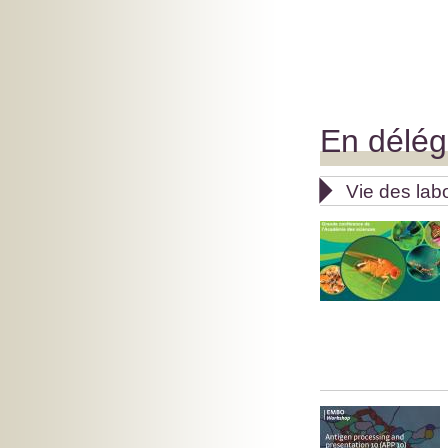
En délég

Vie des lab