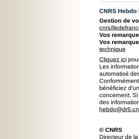
CNRS Hebdo I
Gestion de vo
cnrs/iledefra
Vos remarques
Vos remarques
technique
Cliquez ici
pour
Les information
automatisé dest
Conformément à 
bénéficiez d'un
concernent. Si
des informatio
hebdo@dr5.cnr
© CNRS
Directeur de la