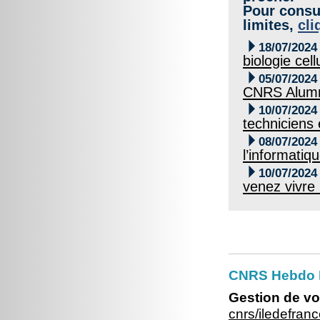
Pour consul
limites,
cli

18/07/2024
biologie cel

05/07/2024
CNRS Alum

10/07/2024
techniciens 

08/07/2024
l’informatiq

10/07/2024
venez vivre
CNRS Hebdo I
Gestion de vo
cnrs/iledefra