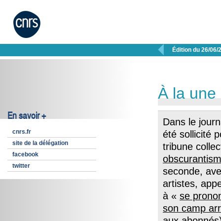

Édition du 26/06/
À la une
En savoir +
Dans le jour
cnrs.fr
été sollicité
site de la délégation
tribune colle
facebook
obscurantism
twitter
seconde, avec
artistes, app
à «
se prono
son camp arri
aux abonnés)