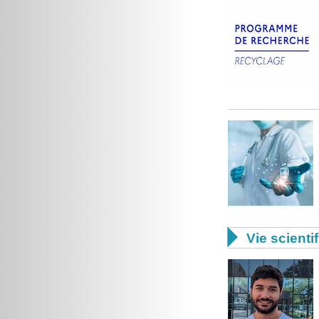

Vie scienti