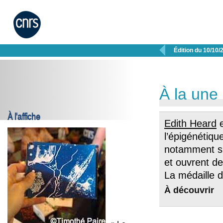

Édition du 10/10/
À la une
À l'affiche
Edith Heard
e
l’épigénétiqu
notamment su
et ouvrent de
La médaille 
À découvrir