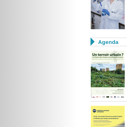

Agenda