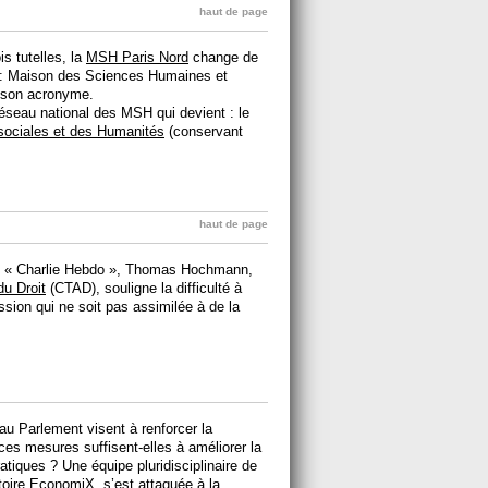
haut de page
is tutelles, la
MSH Paris Nord
change de
n : Maison des Sciences Humaines et
ue son acronyme.
réseau national des MSH qui devient : le
sociales et des Humanités
(conservant
haut de page
tre « Charlie Hebdo », Thomas Hochmann,
du Droit
(CTAD), souligne la difficulté à
ssion qui ne soit pas assimilée à de la
au Parlement visent à renforcer la
ces mesures suffisent-elles à améliorer la
atiques ? Une équipe pluridisciplinaire de
toire
EconomiX
, s’est attaquée à la