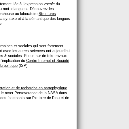
tement liée à l’expression
vocale
du
du mot « langue ». Découvrez les
ercheuse au laboratoire
Structures
 la syntaxe et à la sémantique des langues
e.
umaines et sociales qui sont fortement
ent avec les autres sciences ont aujourd’hui
s & sociales. Focus sur de tels travaux
 l'implication du
Centre Internet et Société
u politique
(ISP).
ntation et de recherche en astrophysique
r le rover Perseverance de la NASA dans
ces fascinants sur l'histoire de l'eau et de