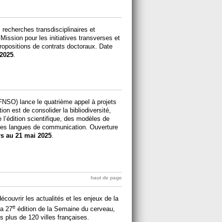
s recherches transdisciplinaires et
 Mission pour les initiatives transverses et
propositions de contrats doctoraux.
Date
2025
.
FNSO) lance le quatrième appel à projets
tion est de consolider la bibliodiversité,
l’édition scientifique, des modèles de
 des langues de communication. Ouverture
s au 21 mai 2025
.
haut de page
couvrir les actualités et les enjeux de la
e
la 27
édition de la Semaine du cerveau,
 plus de 120 villes françaises.