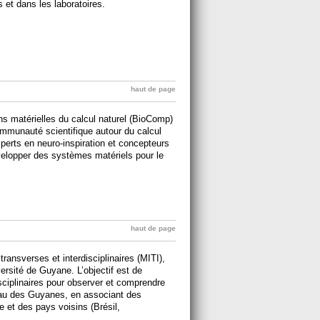
s et dans les laboratoires.
haut de page
 matérielles du calcul naturel (BioComp)
communauté scientifique autour du calcul
 experts en neuro-inspiration et concepteurs
velopper des systèmes matériels pour le
haut de page
transverses et interdisciplinaires (MITI),
versité de Guyane. L’objectif est de
isciplinaires pour observer et comprendre
eau des Guyanes, en associant des
 et des pays voisins (Brésil,