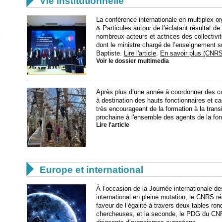

Vie institutionnelle
La conférence internationale en multiplex o
& Particules autour de l’éclatant résultat 
nombreux acteurs et actrices des collectivit
dont le ministre chargé de l’enseignement su
Baptiste.
Lire l'article
.
En savoir plus (CNRS
Voir le dossier multimedia
Après plus d’une année à coordonner des co
à destination des hauts fonctionnaires et c
très encourageant de la formation à la trans
prochaine à l'ensemble des agents de la fonc
Lire l'article

Europe et international
À l’occasion de la Journée internationale d
international en pleine mutation, le CNRS 
faveur de l’égalité à travers deux tables ro
chercheuses, et la seconde, le PDG du CNRS