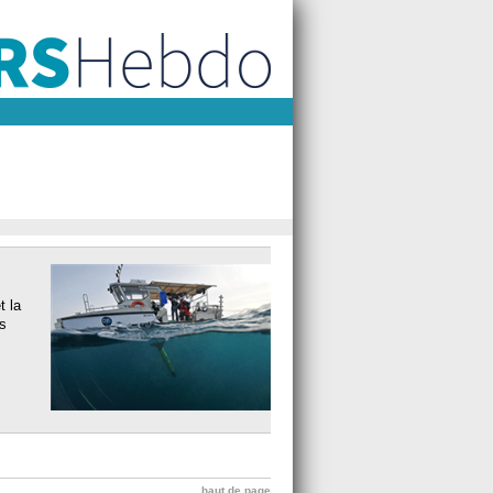
t la
es
haut de page