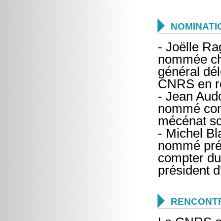

NOMINATI
- Joëlle Ra
nommée cha
général dél
CNRS en ré
- Jean Audo
nommé cons
mécénat sci
- Michel Bl
nommé prés
compter du
président 

RENCONTR