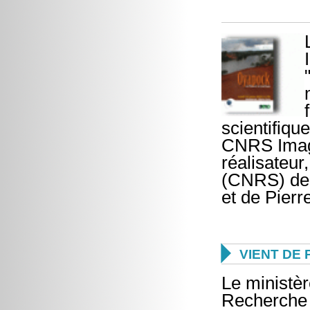
scientifiqu
CNRS Image
réalisateu
(CNRS) de 
et de Pier

VIENT DE 
Le ministèr
Recherche p