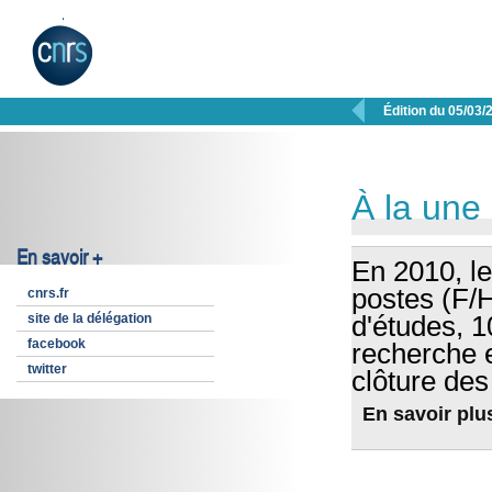

Édition du 05/03/
À la une
En savoir +
En 2010, l
postes (F/H
cnrs.fr
site de la délégation
d'études, 1
facebook
recherche e
twitter
clôture des
En savoir plus