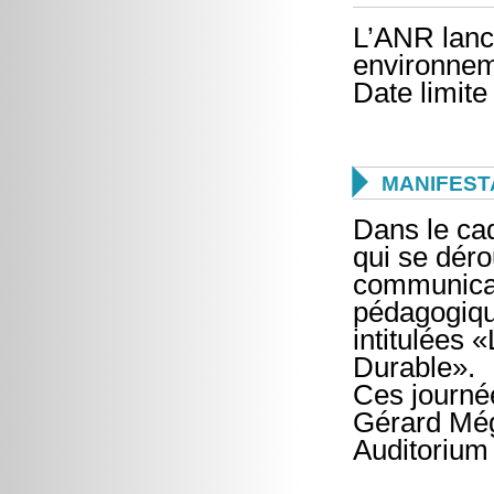
L’ANR lanc
environneme
Date limite

MANIFEST
Dans le ca
qui se dér
communicat
pédagogiqu
intitulées
Durable».
Ces journé
Gérard Mégi
Auditorium