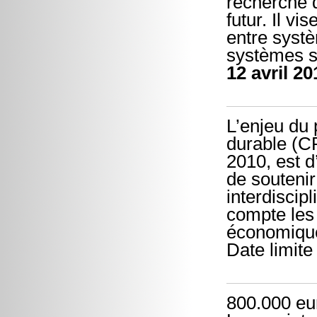
recherche q
futur. Il v
entre syst
systèmes so
12 avril 20
L’enjeu du
durable (CP
2010, est d
de soutenir
interdiscip
compte les 
économiques
Date limite
800.000 eur