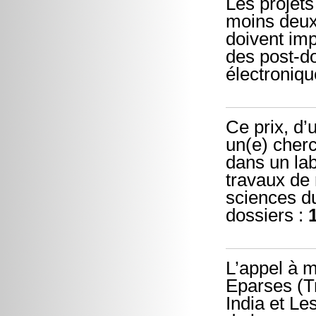
Les projets
moins deux
doivent im
des post-do
électroniqu
Ce prix, d
un(e) cherc
dans un lab
travaux de
sciences du
dossiers :
L’appel à m
Eparses (T
India et Le