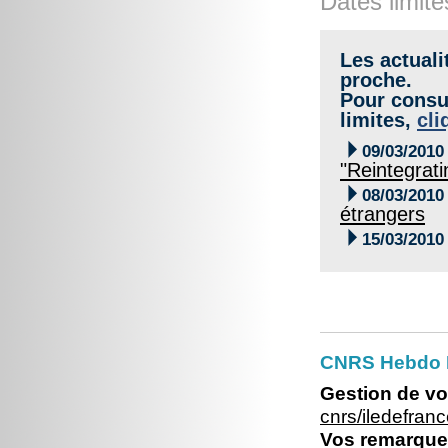
Dates limite
Les actuali
proche.
Pour consul
limites,
cli

09/03/2010
"Reintegrati

08/03/2010
étrangers

15/03/2010
CNRS Hebdo I
Gestion de vo
cnrs/iledefra
Vos remarques