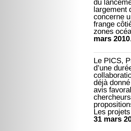
du lancemen
largement d
concerne un
frange côti
zones océan
mars 2010
Le PICS, Pr
d’une durée
collaborati
déjà donné
avis favora
chercheurs
proposition
Les projets
31 mars 2