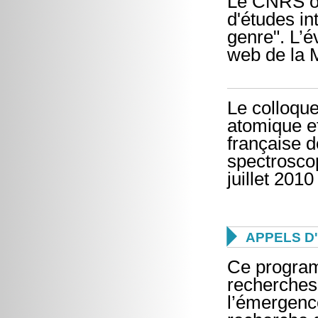
Le CNRS or
d'études in
genre". L’é
web de la 
Le colloqu
atomique et
française 
spectroscop
juillet 2010

APPELS D
Ce program
recherches 
l’émergence