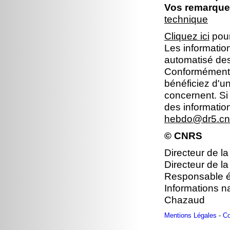
Vos remarques
technique
Cliquez ici
pour
Les information
automatisé dest
Conformément à 
bénéficiez d'un
concernent. Si
des informatio
hebdo@dr5.cnr
© CNRS
Directeur de la
Directeur de la
Responsable éd
Informations na
Chazaud
Mentions Légales
-
Co