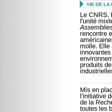

VIE DE L
Le CNRS, R
l'unité mi
Assemblies
rencontre 
américaine
molle. Elle
innovantes
environnem
produits d
industrielle
Mis en plac
l'initiativ
de la Reche
toutes les