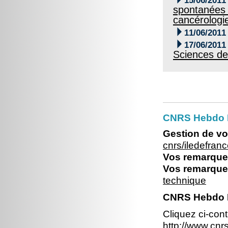
15/06/2011
spontanées c
cancérologi

11/06/2011

17/06/2011
Sciences de
CNRS Hebdo Il
Gestion de vo
cnrs/iledefran
Vos remarques
Vos remarques
technique
CNRS Hebdo Il
Cliquez ci-con
http://www.cn