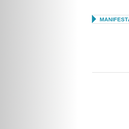

MANIFEST