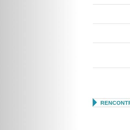

RENCONTR