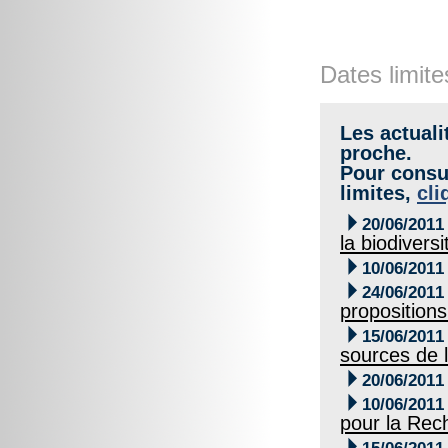
Dates limite
Les actuali
proche.
Pour consul
limites,
cli

20/06/2011
la biodivers

10/06/2011

24/06/2011
proposition

15/06/2011
sources de 

20/06/2011

10/06/2011
pour la Rech
