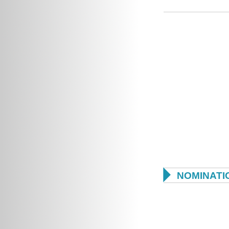

NOMINATI