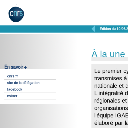

Édition du 10/06/
À la une
En savoir +
Le premier cy
cnrs.fr
transmises à 
site de la délégation
nationale et
facebook
L'intégralité
twitter
régionales et 
organisation
l'équipe IGA
élaboré par 