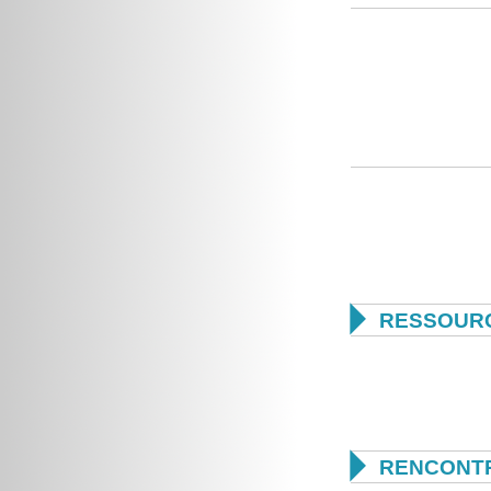

RESSOUR

RENCONTR