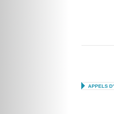

APPELS D