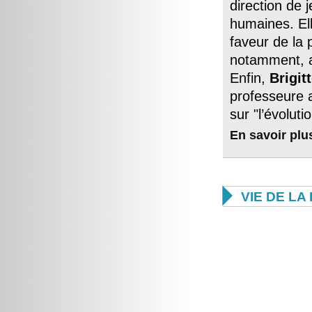
direction de
humaines. El
faveur de la 
notamment, a
Enfin,
Brigit
professeure a
sur "l’évolu
En savoir
plu

VIE DE L