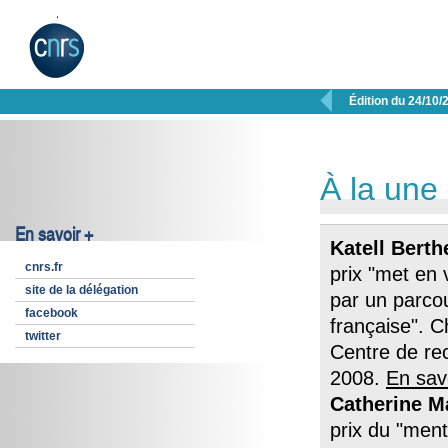

Édition du 24/10/
À la une
En savoir +
Katell Berth
cnrs.fr
prix "met en
site de la délégation
par un parcou
facebook
française". 
twitter
Centre de rec
2008.
En sav
Catherine M
prix du "men