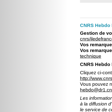
CNRS Hebdo Il
Gestion de vo
cnrs/iledefran
Vos remarques
Vos remarques
technique
CNRS Hebdo Il
Cliquez ci-con
http://www.cn
Vous pouvez no
hebdo@dr1.cnr
Les information
à la diffusion 
le service de 