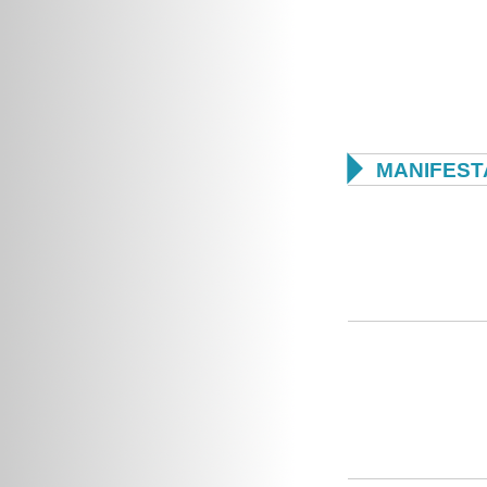

MANIFEST