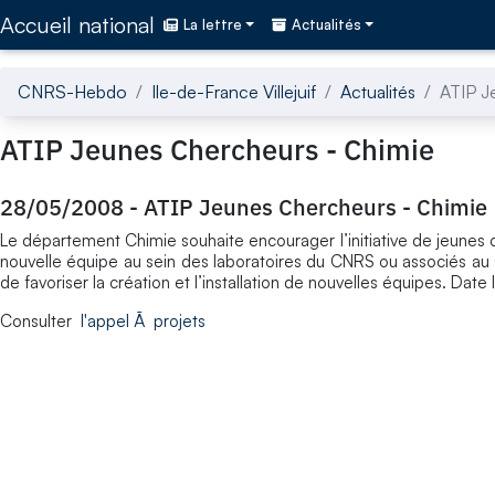
Accédez directement au contenu de la page
Accueil national
La lettre
Actualités
CNRS-Hebdo
Ile-de-France Villejuif
Actualités
ATIP J
ATIP Jeunes Chercheurs - Chimie
28/05/2008
-
ATIP Jeunes Chercheurs - Chimie
Le département Chimie souhaite encourager l’initiative de jeunes c
nouvelle équipe au sein des laboratoires du CNRS ou associés au C
de favoriser la création et l’installation de nouvelles équipes. Date
Consulter
l'appel Ã projets