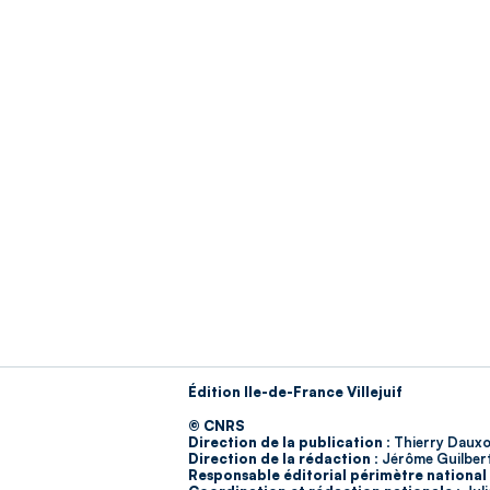
Édition Ile-de-France Villejuif
© CNRS
Direction de la publication :
Thierry Dauxo
Direction de la rédaction :
Jérôme Guilber
Responsable éditorial périmètre national 