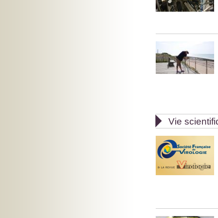

Vie scientif