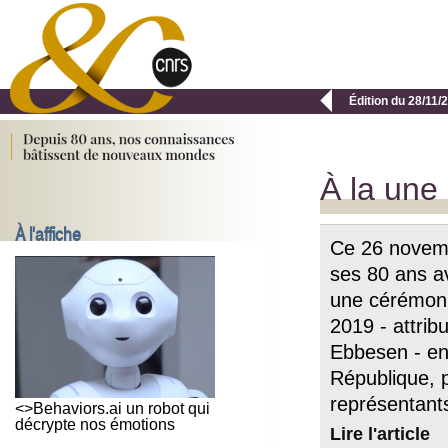

Édition du 28/11/
À la une
À l'affiche
Ce 26 novemb
ses 80 ans a
une cérémoni
2019 - attri
Ebbesen - en
République, p
représentants
<>Behaviors.ai un robot qui
décrypte nos émotions
Lire l'article