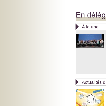
En déléga

À la une

Actualités 