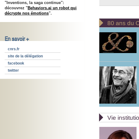
"Inventions, la saga continue":
découvrez "
Behaviors.ai un robot qui
décrypte nos émotions
".

80 ans du
En savoir +
cnrs.fr
site de la délégation
facebook
twitter

Vie instituti