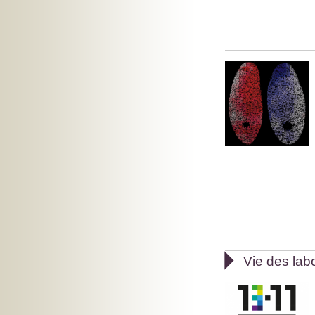

Vie des lab