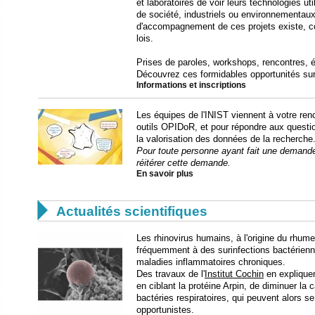
et laboratoires de voir leurs technologies u
de société, industriels ou environnementa
d'accompagnement de ces projets existe, c
lois.
Prises de paroles, workshops, rencontres, 
Découvrez ces formidables opportunités su
Informations et inscriptions
​Les équipes de l'INIST viennent à votre ren
outils OPIDoR, et pour répondre aux questi
la valorisation des données de la recherche
Pour toute personne ayant fait une demande 
réitérer cette demande.
En savoir plus

Actualités scientifiques
Les rhinovirus humains, à l'origine du rhu
fréquemment à des surinfections bactérienn
maladies inflammatoires chroniques.
Des travaux de l'
Institut Cochin
en expliquen
en ciblant la protéine Arpin, de diminuer l
bactéries respiratoires, qui peuvent alors 
opportunistes.