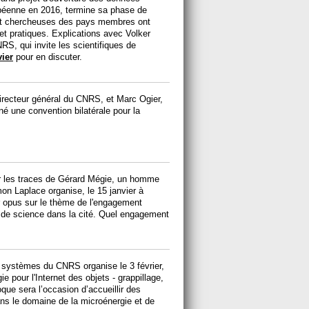
opéenne en 2016, termine sa phase de
 et chercheuses des pays membres ont
 et pratiques. Explications avec Volker
 qui invite les scientifiques de
ier
pour en discuter.
directeur général du CNRS, et Marc Ogier,
né une convention bilatérale pour la
r les traces de Gérard Mégie, un homme
imon Laplace organise, le 15 janvier à
r opus sur le thème de l'engagement
de science dans la cité. Quel engagement
es systèmes du CNRS organise le 3 février,
 pour l'Internet des objets - grappillage,
que sera l’occasion d’accueillir des
ns le domaine de la microénergie et de