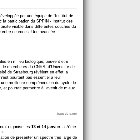
éveloppée par une équipe de l'Institut de
c la participation du
SPPIN - Institut des
ectricité visible dans différentes couches du
ue entre neurones. Une avancée
les en milieu biologique, peuvent être
x de chercheurs du CNRS, d’Université de
sité de Strasbourg révèlent en effet la
 n’est pourtant pas essentiel à leur
à une meilleure compréhension du cycle de
, et pourrait permettre à l'avenir de mieux
haut de page
erot organise les
13 et 14 janvier
la 7ème
 ».
cation de présenter un spectre très large de