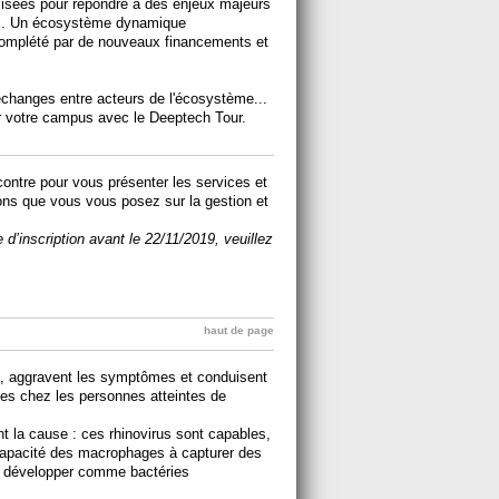
tilisées pour répondre à des enjeux majeurs
ux. Un écosystème dynamique
omplété par de nouveaux financements et
échanges entre acteurs de l'écosystème...
r votre campus avec le Deeptech Tour.
contre pour vous présenter les services et
ons que vous vous posez sur la gestion et
.
d’inscription avant le 22/11/2019, veuillez
haut de page
me, aggravent les symptômes et conduisent
es chez les personnes atteintes de
t la cause : ces rhinovirus sont capables,
a capacité des macrophages à capturer des
se développer comme bactéries