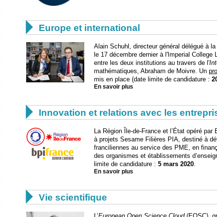

Europe et international
Alain Schuhl, directeur général délégué à l
le 17 décembre dernier à l'Imperial College 
entre les deux institutions au travers de l'
In
mathématiques, Abraham de Moivre. Un
pr
mis en place (date limite de candidature :
2
En savoir plus

Innovation et relations avec les entrepr
La Région Île-de-France et l’État opéré par 
à projets Sesame Filières PIA, destiné à 
franciliennes au service des PME, en finança
des organismes et établissements d’enseig
limite de candidature :
5 mars 2020
.
En savoir plus

Vie scientifique
L’
European Open Science Cloud
(EOSC), gr