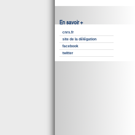
En savoir +
cnrs.fr
site de la délégation
facebook
twitter