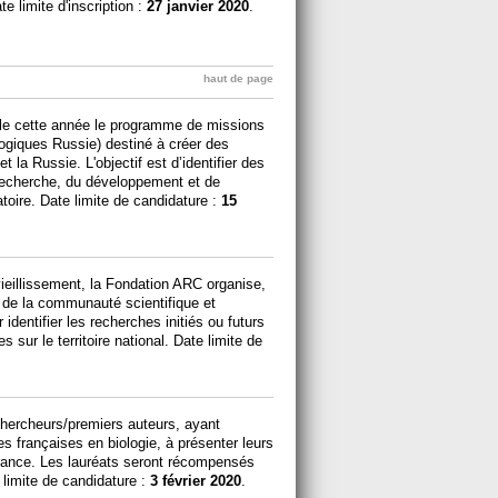
e limite d'inscription :
27 janvier 2020
.
haut de page
le cette année le programme de missions
ogiques Russie) destiné à créer des
t la Russie. L'objectif est d’identifier des
 recherche, du développement et de
atoire. Date limite de candidature :
15
eillissement, la Fondation ARC organise,
 de la communauté scientifique et
identifier les recherches initiés ou futurs
s sur le territoire national. Date limite de
hercheurs/premiers auteurs, ayant
s françaises en biologie, à présenter leurs
e France. Les lauréats seront récompensés
 limite de candidature :
3 février 2020
.