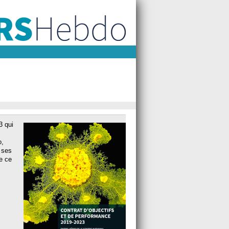
3 qui
o,
e ses
e ce