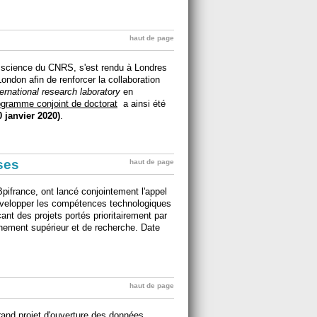
haut de page
a science du CNRS, s'est rendu à Londres
London afin de renforcer la collaboration
ternational research laboratory
en
ogramme conjoint de doctorat
a ainsi été
0 janvier 2020)
.
ises
haut de page
Bpifrance, ont lancé conjointement l'appel
développer les compétences technologiques
nt des projets portés prioritairement par
nement supérieur et de recherche. Date
haut de page
and projet d'ouverture des données