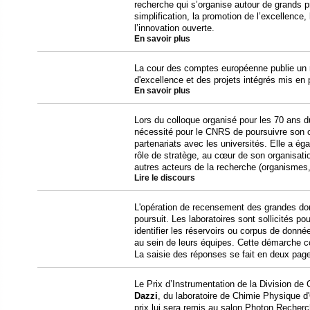
recherche qui s’organise autour de grands pr
simplification, la promotion de l’excellence,
l’innovation ouverte.
En savoir plus
La cour des comptes européenne publie un r
d'excellence et des projets intégrés mis e
En savoir plus
Lors du colloque organisé pour les 70 ans d
nécessité pour le CNRS de poursuivre son o
partenariats avec les universités. Elle a ég
rôle de stratège, au cœur de son organisatio
autres acteurs de la recherche (organismes, 
Lire le discours
L'opération de recensement des grandes d
poursuit. Les laboratoires sont sollicités pou
identifier les réservoirs ou corpus de donn
au sein de leurs équipes. Cette démarche c
La saisie des réponses se fait en deux page
Le Prix d’Instrumentation de la Division de
Dazzi
, du laboratoire de Chimie Physique 
prix lui sera remis au
salon
Photon Recherch