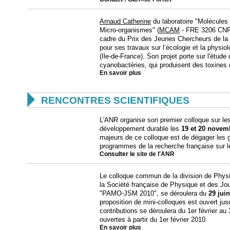
Arnaud Catherine
du laboratoire "Molécules
Micro-organismes" (
MCAM
- FRE 3206 CNR
cadre du Prix des Jeunes Chercheurs de la 
pour ses travaux sur l’écologie et la physio
(Ile-de-France). Son projet porte sur l'étude 
cyanobactéries, qui produisent des toxines d
En savoir plus

RENCONTRES SCIENTIFIQUES
L'ANR organise son premier colloque sur les 
développement durable les
19 et 20 novem
majeurs de ce colloque est de dégager les 
programmes de la recherche française sur le
Consulter le
site de l'ANR
Le colloque commun de la division de Physi
la Société française de Physique et des Jo
"PAMO-JSM 2010", se déroulera du
29 juin
proposition de mini-colloques est ouvert ju
contributions se déroulera du 1er février au 
ouvertes à partir du 1er février 2010.
En savoir plus