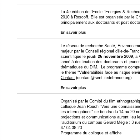
La 4e édition de l'Ecole "Energies & Recher
2010 à Roscoff. Elle est organisée par le C
principalement aux doctorants et post docto
En savoir plus
Le réseau de recherche Santé, Environnement
majeur par le Conseil régional d'Ile-de-Fran
scientifique le
jeudi 26 novembre 2009
, à
lancé à destination des doctorants et jeune
thématiques du DIM. Le programme compren
le thème "Vulnérabilités face au risque env
Contact
(contact@sent-iledefrance.org).
En savoir plus
Organisé par le Comité du film ethnographiq
colloque Jean Rouch "Vers une connaissance
les interrogations" se tiendra du 14 au 20 
projections et communications auront lieu 
l'auditorium du campus Gérard Mégie : 3 ru
47 04 38 20
Programme
du colloque et
affiche