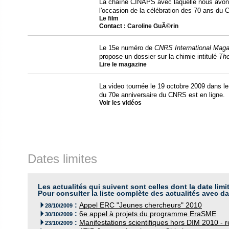
La chaîne CINAPS avec laquelle nous avons 
l'occasion de la célébration des 70 ans du
Le film
Contact :
Caroline GuÃ©rin
Le 15e numéro de
CNRS International Maga
propose un dossier sur la chimie intitulé
The
Lire le magazine
La video tournée le 19 octobre 2009 dans le
du 70e anniversaire du CNRS est en ligne.
Voir les vidéos
Dates limites
Les actualités qui suivent sont celles dont la date limi
Pour consulter la liste complète des actualités avec da
:
Appel ERC "Jeunes chercheurs" 2010

28/10/2009
:
6e appel à projets du programme EraSME

30/10/2009
:
Manifestations scientifiques hors DIM 2010 - 

23/10/2009