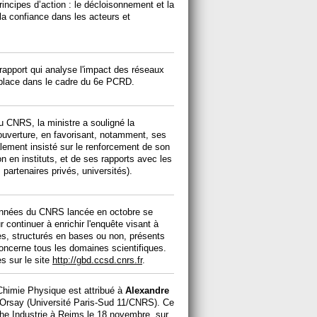
incipes d’action : le décloisonnement et la
 la confiance dans les acteurs et
apport qui analyse l'impact des réseaux
n place dans le cadre du 6e PCRD.
u CNRS, la ministre a souligné la
uverture, en favorisant, notamment, ses
alement insisté sur le renforcement de son
n en instituts, et de ses rapports avec les
partenaires privés, universités).
onnées du CNRS lancée en octobre se
r continuer à enrichir l'enquête visant à
ées, structurés en bases ou non, présents
oncerne tous les domaines scientifiques.
s sur le site
http://gbd.ccsd.cnrs.fr
.
 Chimie Physique est attribué à
Alexandre
d'Orsay (Université Paris-Sud 11/CNRS). Ce
e Industrie à Reims le 18 novembre, sur