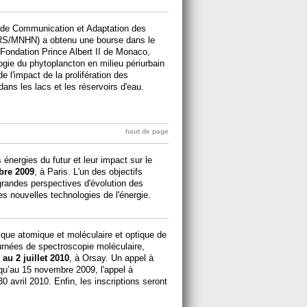
 de Communication et Adaptation des
S/MNHN) a obtenu une bourse dans le
Fondation Prince Albert II de Monaco,
logie du phytoplancton en milieu périurbain
de l'impact de la prolifération des
ans les lacs et les réservoirs d'eau.
haut de page
énergies du futur et leur impact sur le
bre 2009
, à Paris. L'un des objectifs
grandes perspectives d'évolution des
s nouvelles technologies de l'énergie.
que atomique et moléculaire et optique de
urnées de spectroscopie moléculaire,
 au 2 juillet 2010
, à Orsay. Un appel à
squ’au 15 novembre 2009, l'appel à
30 avril 2010. Enfin, les inscriptions seront