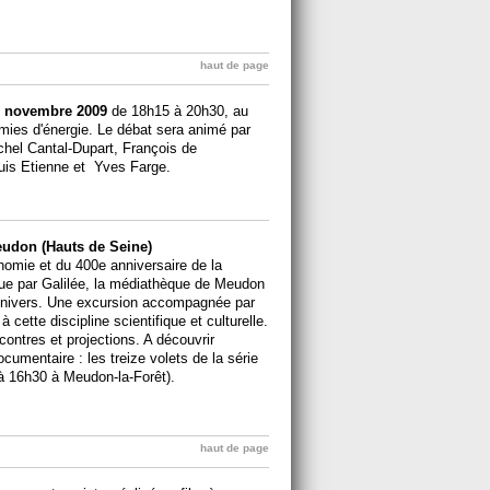
haut de page
 novembre 2009
de 18h15 à 20h30, au
ies d'énergie. Le débat sera animé par
ichel Cantal-Dupart, François de
uis Etienne et Yves Farge.
udon (Hauts de Seine)
nomie et du 400e anniversaire de la
ique par Galilée, la médiathèque de Meudon
Univers. Une excursion accompagnée par
ette discipline scientifique et culturelle.
ontres et projections. A découvrir
umentaire : les treize volets de la série
 à 16h30 à Meudon-la-Forêt).
haut de page