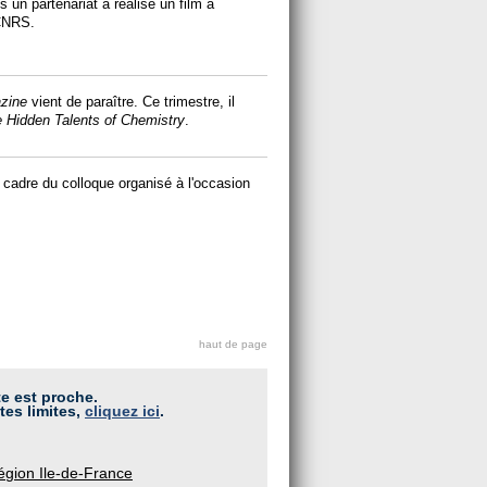
un partenariat a réalisé un film à
 CNRS.
zine
vient de paraître. Ce trimestre, il
 Hidden Talents of Chemistry
.
 cadre du colloque organisé à l'occasion
haut de page
te est proche.
tes limites,
cliquez ici
.
région Ile-de-France