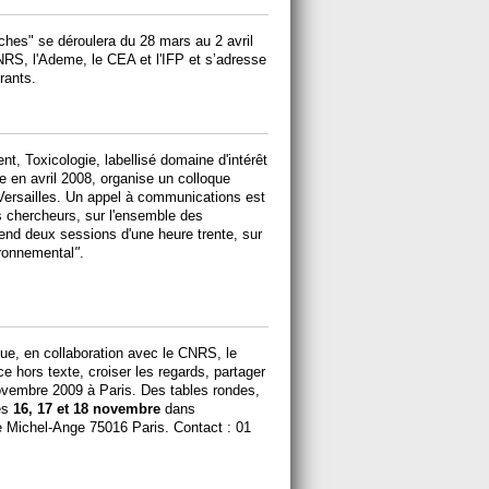
ches" se déroulera du 28 mars au 2 avril
NRS, l'Ademe, le CEA et l'IFP et s’adresse
rants.
, Toxicologie, labellisé domaine d'intérêt
ce en avril 2008, organise un colloque
 Versailles. Un appel à communications est
s chercheurs, sur l'ensemble des
d deux sessions d'une heure trente, sur
ironnemental
"
.
ue, en collaboration avec le CNRS, le
 hors texte, croiser les regards, partager
novembre 2009 à Paris. Des tables rondes,
les
16, 17 et 18 novembre
dans
e Michel-Ange 75016 Paris. Contact : 01