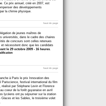
e. Ce prix annuel, créé en 2007, est
écompenser des développements
ar la chimie physique.
haut de page
élégation de jeunes maîtres de
es universités, dans le cadre des chaires
tés de concours sont celles retenues
 et nécessitent donc que les candidats
vant le 29 octobre 2009 - 16 heures
.
alification
haut de page
anche à Paris le prix Innovation des
 Pariscience, festival international du film
, réalisé par Stéphane Levin et Florence
 au coeur de la forêt guyanaise en avril
es lycéens ont pu séjourner sur la station
Glaces et les Sables, le troisième volet
.