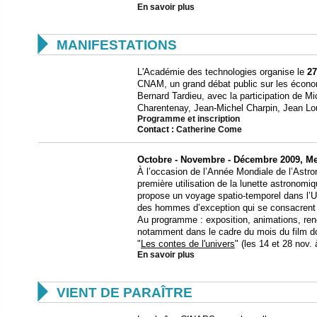
En savoir plus

MANIFESTATIONS
L'Académie des technologies organise le
27
CNAM, un grand débat public sur les économ
Bernard Tardieu, avec la participation de M
Charentenay, Jean-Michel Charpin, Jean Lo
Programme et inscription
Contact :
Catherine Come
Octobre - Novembre - Décembre 2009, Me
À l’occasion de l’Année Mondiale de l’Astro
première utilisation de la lunette astronom
propose un voyage spatio-temporel dans l’
des hommes d’exception qui se consacrent à c
Au programme : exposition, animations, renc
notamment dans le cadre du mois du film doc
"
Les contes de l'univers
" (les 14 et 28 nov.
En savoir plus

VIENT DE PARAÎTRE