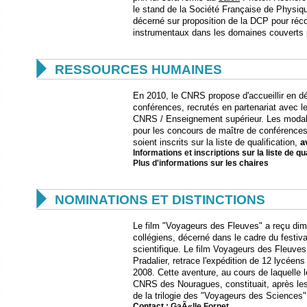
le stand de la Société Française de Physiqu
décerné sur proposition de la DCP pour r
instrumentaux dans les domaines couverts p

RESSOURCES HUMAINES
En 2010, le CNRS propose d'accueillir en d
conférences, recrutés en partenariat avec l
CNRS / Enseignement supérieur. Les modali
pour les concours de maître de conférences
soient inscrits sur la liste de qualification,
a
Informations et inscriptions
sur la liste de qu
Plus d'informations
sur les chaires

NOMINATIONS ET DISTINCTIONS
Le film "Voyageurs des Fleuves" a reçu dim
collégiens, décerné dans le cadre du festival
scientifique. Le film Voyageurs des Fleuves
Pradalier, retrace l'expédition de 12 lycéens
2008. Cette aventure, au cours de laquelle l
CNRS des Nouragues, constituait, après les 
de la trilogie des "Voyageurs des Sciences"
Contact :
GaÃ«lle Fornet