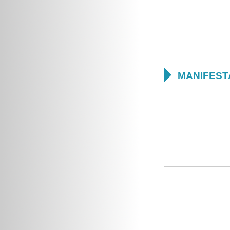

MANIFEST