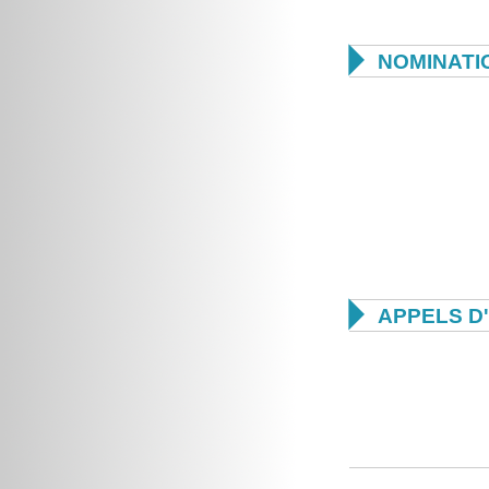

NOMINATI

APPELS D