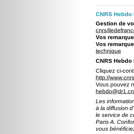
CNRS Hebdo Il
Gestion de vo
cnrs/iledefran
Vos remarques
Vos remarques
technique
CNRS Hebdo Il
Cliquez ci-con
http://www.cn
Vous pouvez no
hebdo@dr1.cnr
Les information
à la diffusion 
le service de 
Paris A. Confor
vous bénéficiez