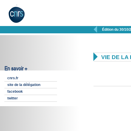

Édition du 30/10/

VIE DE L
En savoir +
cnrs.fr
site de la délégation
facebook
twitter