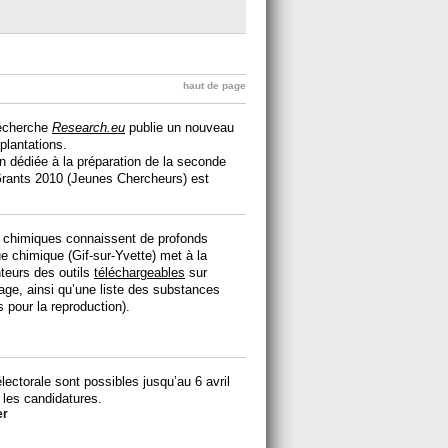
haut de page
recherche
Research.eu
publie un nouveau
plantations.
on dédiée à la préparation de la seconde
 Grants 2010 (Jeunes Chercheurs) est
its chimiques connaissent de profonds
e chimique (Gif-sur-Yvette) met à la
teurs des outils
téléchargeables
sur
etage, ainsi qu’une liste des substances
pour la reproduction).
lectorale sont possibles jusqu’au 6 avril
 les candidatures.
er