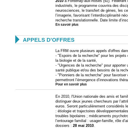
2010
à Fontenay-aux-Roses (92). Fédérant l
industriels, le programme couvrira des disc
neurosciences, le transfert de gènes, les c
l’imagerie, favorisant l’interdisciplinarité n
recherche translationnelle. Date limite d’insc
En savoir plus

APPELS D'OFFRES
La FRM ouvre plusieurs appels d'offres da
- "Espoirs de la recherche" pour les projet
la biologie et de la santé,
- "Urgences de la recherche" pour apporter 
santé publique et/ou des besoins de la rech
- "Pionniers de la recherche" pour favoriser
permettront l’émergence d’innovations théra
Pour en savoir plus
En 2010, l'Union nationale des amis et fam
distinguer deux jeunes chercheurs par l’attr
euros. Seront particulièrement considérés l
: étiologie et trajectoires développementa
troubles bipolaires ; médicaments psychotro
l’entourage familial : usager-famille, rôle d’
dossiers :
28 mai 2010
.