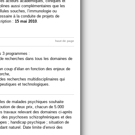
es acteurs académiques, cliniques et
iplines aussi complémentaires que les
ellules souches, l’immunologie ou
écessaire à la conduite de projets de
ription :
15 mai 2010
.
haut de page
ns 3 programmes :
s de recherches dans tous les domaines de
un coup d’élan en fonction des enjeux de
erche,
 des recherches multidisciplinaires qui
peutiques et technologiques.
illes de malades psychiques souhaite
ibution de deux prix, chacun de 5.000
es travaux relevant des domaines ci-après
les des psychoses schizophréniques et des
pes ; handicap psychique ; situation de
aidant naturel. Date limite d’envoi des