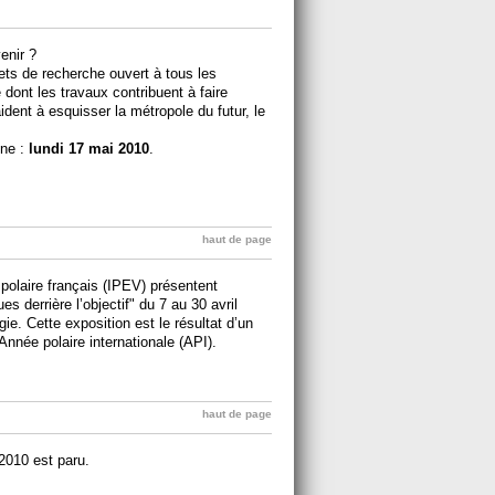
enir ?
ts de recherche ouvert à tous les
 dont les travaux contribuent à faire
dent à esquisser la métropole du futur, le
gne :
lundi 17 mai 2010
.
haut de page
 polaire français (IPEV) présentent
s derrière l’objectif" du 7 au 30 avril
e. Cette exposition est le résultat d’un
nnée polaire internationale (API).
haut de page
2010 est paru.