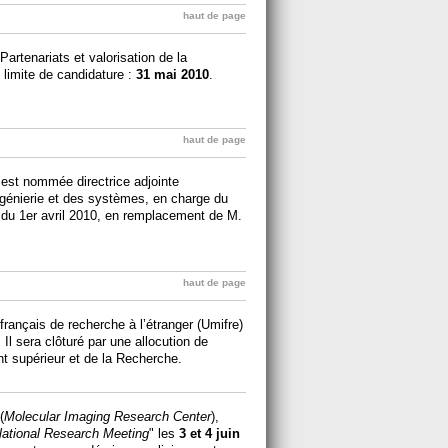
haut de page
artenariats et valorisation de la
 limite de candidature :
31 mai 2010
.
haut de page
, est nommée directrice adjointe
’ingénierie et des systèmes, en charge du
 du 1er avril 2010, en remplacement de M.
haut de page
français de recherche à l’étranger (Umifre)
 Il sera clôturé par une allocution de
t supérieur et de la Recherche.
(
Molecular Imaging Research Center
),
lational Research Meeting
" les
3 et 4 juin