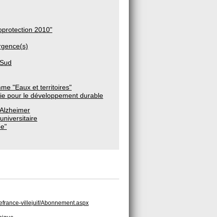
ioprotection 2010"
rgence(s)
 Sud
e "Eaux et territoires"
ie pour le développement durable
 Alzheimer
universitaire
pe"
edefrance-villejuif/Abonnement.aspx