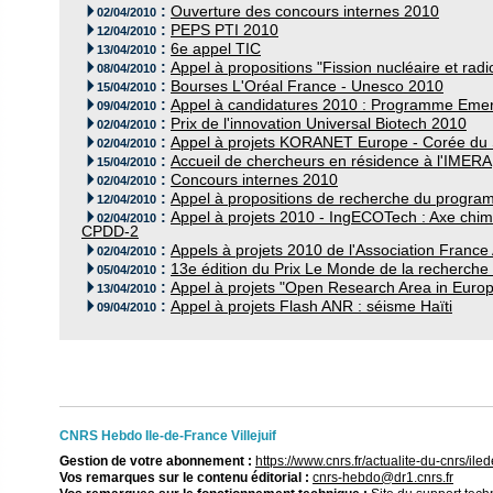
:
Ouverture des concours internes 2010

02/04/2010
:
PEPS PTI 2010

12/04/2010
:
6e appel TIC

13/04/2010
:
Appel à propositions "Fission nucléaire et rad

08/04/2010
:
Bourses L'Oréal France - Unesco 2010

15/04/2010
:
Appel à candidatures 2010 : Programme Eme

09/04/2010
:
Prix de l'innovation Universal Biotech 2010

02/04/2010
:
Appel à projets KORANET Europe - Corée du

02/04/2010
:
Accueil de chercheurs en résidence à l'IMERA

15/04/2010
:
Concours internes 2010

02/04/2010
:
Appel à propositions de recherche du programm

12/04/2010
:
Appel à projets 2010 - IngECOTech : Axe chim

02/04/2010
CPDD-2
:
Appels à projets 2010 de l'Association France

02/04/2010
:
13e édition du Prix Le Monde de la recherche 

05/04/2010
:
Appel à projets "Open Research Area in Euro

13/04/2010
:
Appel à projets Flash ANR : séisme Haïti

09/04/2010
CNRS Hebdo Ile-de-France Villejuif
Gestion de votre abonnement :
https://www.cnrs.fr/actualite-du-cnrs/il
Vos remarques sur le contenu éditorial :
cnrs-hebdo@dr1.cnrs.fr