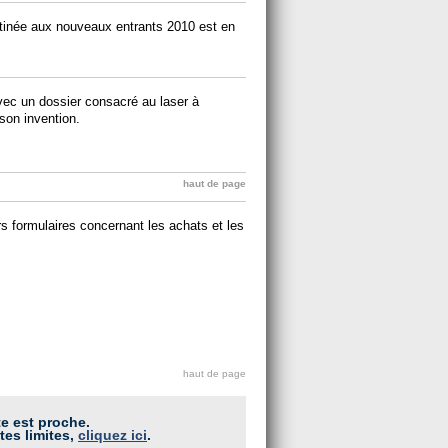
tinée aux nouveaux entrants 2010 est en
vec un dossier consacré au laser à
son invention.
haut de page
rs formulaires concernant les achats et les
haut de page
te est proche.
tes limites,
cliquez ici
.