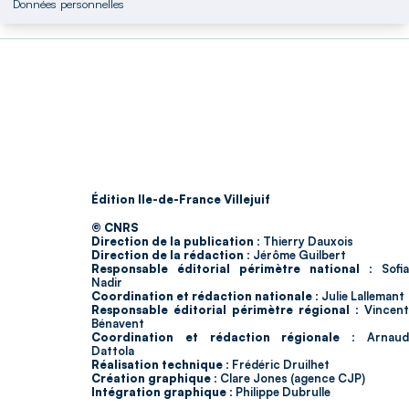
Données personnelles
Édition Ile-de-France Villejuif
© CNRS
Direction de la publication :
Thierry Dauxois
Direction de la rédaction :
Jérôme Guilbert
Responsable éditorial périmètre national :
Sofia
Nadir
Coordination et rédaction nationale :
Julie Lallemant
Responsable éditorial périmètre régional :
Vincent
Bénavent
Coordination et rédaction régionale :
Arnau
Dattola
Réalisation technique :
Frédéric Druilhet
Création graphique :
Clare Jones (agence CJP)
Intégration graphique :
Philippe Dubrulle