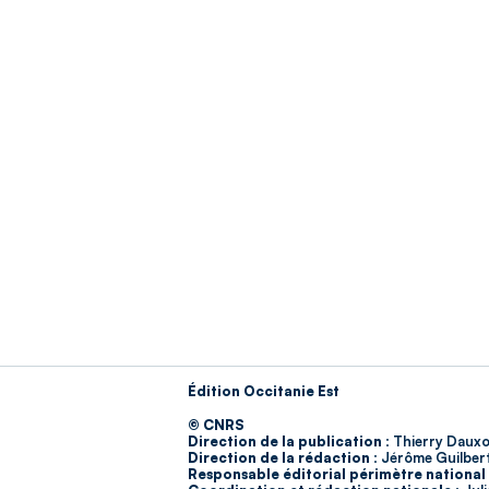
Édition Occitanie Est
© CNRS
Direction de la publication :
Thierry Dauxo
Direction de la rédaction :
Jérôme Guilber
Responsable éditorial périmètre national 