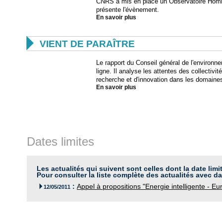
CNRS a mis en place un Observatoire Homm
présente l'évènement.
En savoir plus

VIENT DE PARAÎTRE
Le rapport du Conseil général de l'environ
ligne. Il analyse les attentes des collectivi
recherche et d'innovation dans les domaine
En savoir plus
Dates limites
Les actualités qui suivent sont celles dont la date limi
Pour consulter la liste complète des actualités avec da
:
Appel à propositions "Energie intelligente - E

12/05/2011