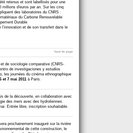
été retenus et sont labellisés pour une
 millions d'euros par an. Sur les cinq
mpliquent des laboratoires du CNRS :
omatériaux du Carbone Renouvelable
ppement Durable
l’innovation et de son transfert dans le
haut de page
e et de sociologie comparative (CNRS-
entro de investigaciones y estudios
co, les journées du cinéma ethnographique
6 et 7 mai 2011
à Paris.
is de la découverte, en collaboration avec
rgie des mers avec des hydroliennes.
ai. Entrée libre, inscription souhaitable.
sera prochainement inauguré sur la rivière
nvironnemental de cette construction, le