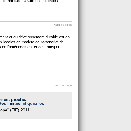
es-milieux. La Cité des sciences
haut de page
nement et du développement durable est en
tés locales en matière de partenariat de
s de l'aménagement et des transports.
haut de page
te est proche.
tes limites,
cliquez ici
.
urope" (EIE) 2011