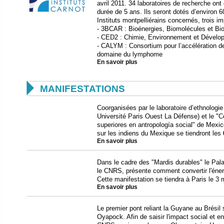
avril 2011. 34 laboratoires de recherche ont 
durée de 5 ans. Ils seront dotés d’environ 60
Instituts montpelliérains concernés, trois i
- 3BCAR : Bioénergies, Biomolécules et Bi
- CED2 : Chimie, Environnement et Dévelo
- CALYM : Consortium pour l’accélération de 
domaine du lymphome
En savoir plus

MANIFESTATIONS
Coorganisées par le laboratoire d’ethnologi
Université Paris Ouest La Défense) et le "C
superiores en antropología social" de Mexi
sur les indiens du Mexique se tiendront les
En savoir plus
Dans le cadre des "Mardis durables" le Pala
le CNRS, présente comment convertir l'éne
Cette manifestation se tiendra à Paris le 3 m
En savoir plus
Le premier pont reliant la Guyane au Brésil 
Oyapock. Afin de saisir l'impact social et e