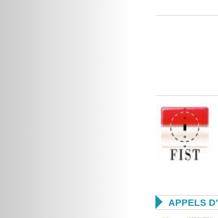

APPELS D