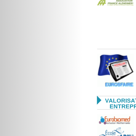

VALORISA
ENTREP