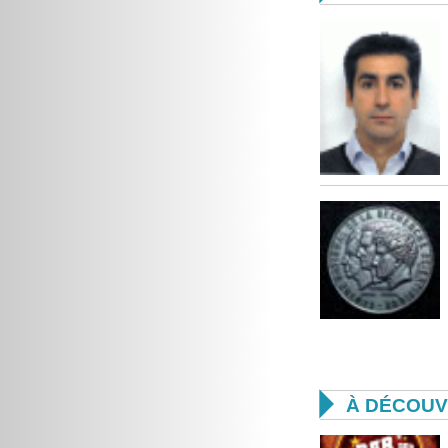

À DÉCOUV