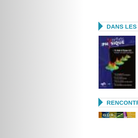

DANS LES 

RENCONTR