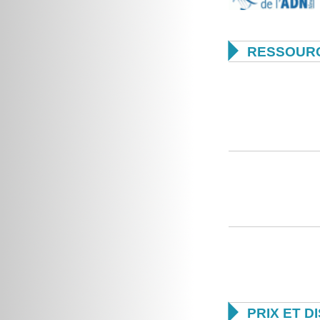

RESSOURC

PRIX ET D