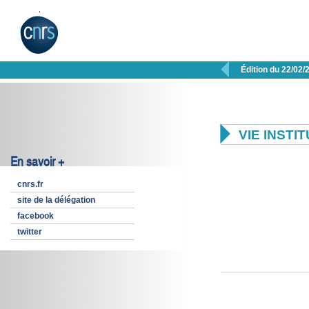

Édition du 22/02/

VIE INSTI
En savoir +
cnrs.fr
site de la délégation
facebook
twitter