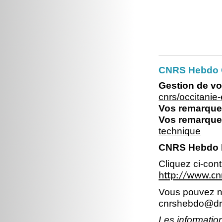
CNRS Hebdo O
Gestion de vo
cnrs/occitani
Vos remarques
Vos remarques
technique
CNRS Hebdo 
Cliquez ci-con
http://www.cn
Vous pouvez no
cnrshebdo@dr1
Les information