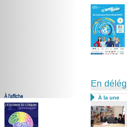
En délég
À l'affiche

À la une