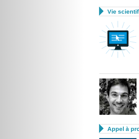

Vie scienti

Appel à pro