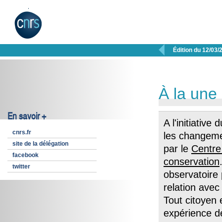

Édition du 12/03/
À la une
En savoir +
A l'initiativ
cnrs.fr
les changeme
site de la délégation
par le
Centre
facebook
conservation
twitter
observatoire p
relation avec
Tout citoyen 
expérience de