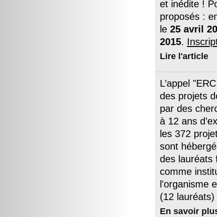
et inédite ! 
proposés : en
le
25 avril 2
2015
.
Inscrip
Lire l'article
L’appel "ERC
des projets d
par des cher
à 12 ans d’e
les 372 proje
sont hébergés
des lauréats 
comme institu
l'organisme e
(12 lauréats)
En savoir plu