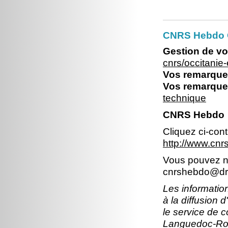
CNRS Hebdo O
Gestion de vo
cnrs/occitani
Vos remarques
Vos remarques
technique
CNRS Hebdo
Cliquez ci-con
http://www.cnr
Vous pouvez no
cnrshebdo@dr1
Les information
à la diffusion 
le service de 
Languedoc-Rous